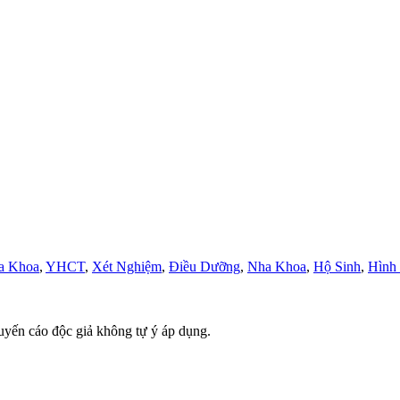
a Khoa
,
YHCT
,
Xét Nghiệm
,
Điều Dưỡng
,
Nha Khoa
,
Hộ Sinh
,
Hình
uyến cáo độc giả không tự ý áp dụng.