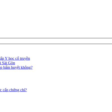
ấp Y học cổ truyền
ại Sài Gòn
óp bấm huyệt không?
c cấp chứng chỉ?