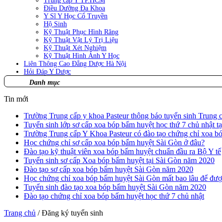
Trung cấp Y TP.HCM
Điều Dưỡng Đa Khoa
Y Sĩ Y Học Cổ Truyền
Hộ Sinh
Kỹ Thuật Phục Hình Răng
Kỹ Thuật Vật Lý Trị Liệu
Kỹ Thuật Xét Nghiệm
Kỹ Thuật Hình Ảnh Y Học
Liên Thông Cao Đẳng Dược Hà Nội
Hỏi Đáp Y Dược
Danh mục
Tin mới
Trường Trung cấp y khoa Pasteur thông báo tuyển sinh Trung c
Tuyển sinh lớp sơ cấp xoa bóp bấm huyệt học thứ 7 chủ nhật t
Trường Trung cấp Y Khoa Pasteur có đào tạo chứng chỉ xoa b
Học chứng chỉ sơ cấp xoa bóp bấm huyệt Sài Gòn ở đâu?
Đào tạo kỹ thuật viên xoa bóp bấm huyệt chuẩn đầu ra Bộ Y tế
Tuyển sinh sơ cấp Xoa bóp bấm huyệt tại Sài Gòn năm 2020
Đào tạo sơ cấp xoa bóp bấm huyệt Sài Gòn năm 2020
Học chứng chỉ xoa bóp bấm huyệt Sài Gòn mất bao lâu để đượ
Tuyển sinh đào tạo xoa bóp bấm huyệt Sài Gòn năm 2020
Đào tạo chứng chỉ xoa bóp bấm huyệt học thứ 7 chủ nhật
Trang chủ
/
Đăng ký tuyển sinh