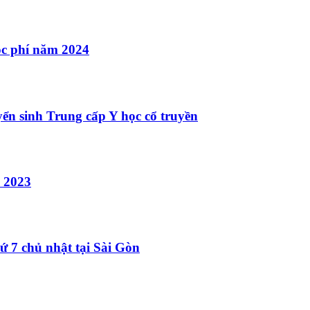
ọc phí năm 2024
ển sinh Trung cấp Y học cổ truyền
 2023
ứ 7 chủ nhật tại Sài Gòn