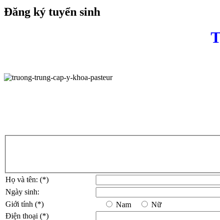
Đăng ký tuyển sinh
T
Họ và tên: (*)
Ngày sinh:
Giới tính (*)
Nam
Nữ
Điện thoại (*)