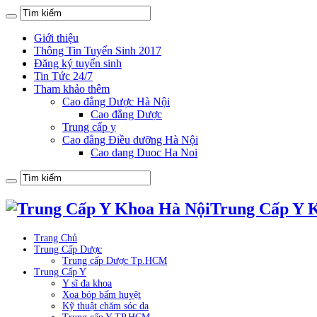
Giới thiệu
Thông Tin Tuyển Sinh 2017
Đăng ký tuyển sinh
Tin Tức 24/7
Tham khảo thêm
Cao đẳng Dược Hà Nội
Cao đẳng Dược
Trung cấp y
Cao đẳng Điều dưỡng Hà Nội
Cao dang Duoc Ha Noi
Trung Cấp Y 
Trang Chủ
Trung Cấp Dược
Trung cấp Dược Tp.HCM
Trung Cấp Y
Y sĩ đa khoa
Xoa bóp bấm huyệt
Kỹ thuật chăm sóc da