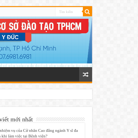
viết mới nhất
nhiệm vụ của Cử nhân Cao đẳng ngành Y sĩ đa
 khi làm việc tại Bệnh viện?