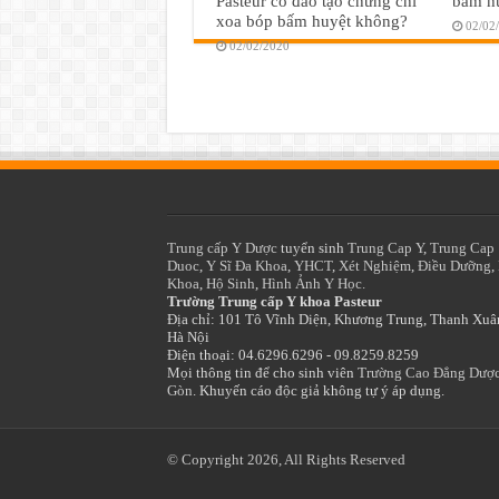
Pasteur có đào tạo chứng chỉ
bấm hu
xoa bóp bấm huyệt không?
02/02
02/02/2020
Trung cấp Y Dược
tuyển sinh
Trung Cap Y
,
Trung Cap
Duoc
,
Y Sĩ Đa Khoa
,
YHCT
,
Xét Nghiệm
,
Điều Dưỡng
,
Khoa
,
Hộ Sinh
,
Hình Ảnh Y Học.
Trường Trung cấp Y khoa Pasteur
Địa chỉ: 101 Tô Vĩnh Diện, Khương Trung, Thanh Xuâ
Hà Nội
Điện thoại: 04.6296.6296 - 09.8259.8259
Mọi thông tin để cho sinh viên
Trường Cao Đẳng Dược
Gòn
. Khuyến cáo độc giả không tự ý áp dụng.
© Copyright 2026, All Rights Reserved