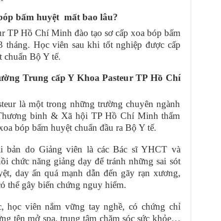
 bóp bấm huyệt mất bao lâu?
ur TP Hồ Chí Minh đào tạo sơ cấp xoa bóp bấm
03 tháng. Học viên sau khi tốt nghiệp được cấp
 chuẩn Bộ Y tế.
Trường Trung cấp Y Khoa Pasteur TP Hồ Chí
teur là một trong những trường chuyên ngành
 Thương binh & Xã hội TP Hồ Chí Minh thẩm
 xoa bóp bấm huyệt chuẩn đầu ra Bộ Y tế.
ài bản do Giảng viên là các Bác sĩ YHCT và
hồi chức năng giảng dạy để tránh những sai sót
ệt, day ấn quá mạnh dẫn đến gãy rạn xương,
có thể gây biến chứng nguy hiểm.
, học viên nắm vững tay nghề, có chứng chỉ
ứng tên mở spa, trung tâm chăm sóc sức khỏe…