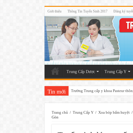
Giới thiệu
Thông Tin Tuyển Sinh 2017
Đăng ký tuyể
Trung Cấp Dược
Trung Cấp Y
Tin mới
Trường Trung cấp y khoa Pasteur thôn
Trang chủ
/
Trung Cấp Y
/
Xoa bóp bấm huyệt
/
Gòn