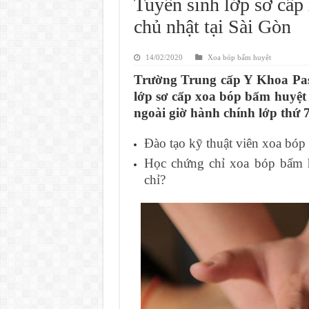
Tuyển sinh lớp sơ cấp
chủ nhật tại Sài Gòn
14/02/2020
Xoa bóp bấm huyệt
Trường Trung cấp Y Khoa Pas
lớp sơ cấp xoa bóp bấm huyệt t
ngoài giờ hành chính lớp thứ 7
Đào tạo kỹ thuật viên xoa bóp
Học chứng chỉ xoa bóp bấm h
chỉ?