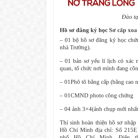
Đào tạ
Hồ sơ đăng ký học
Sơ cấp xoa
– 01 bộ hồ sơ đăng ký học chứ
nhà Trường).
– 01 bản sơ yếu lí lịch có xác
quan, tổ chức nơi mình đang công
– 01Phô tô bằng cấp (bằng cao n
– 01CMND photo công chứng
– 04 ảnh 3×4(ảnh chụp mới nhất
Thí sinh hoàn thiện hồ sơ nhậ
Hồ Chí Minh địa chỉ: Số 215
phố Hồ Chí Minh. Điện th