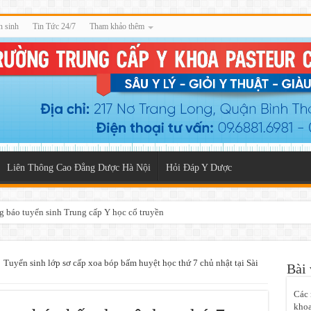
n sinh
Tin Tức 24/7
Tham khảo thêm
Liên Thông Cao Đẳng Dược Hà Nội
Hỏi Đáp Y Dược
g báo tuyển sinh Trung cấp Y học cổ truyền
Tuyển sinh lớp sơ cấp xoa bóp bấm huyệt học thứ 7 chủ nhật tại Sài
Bài 
Các 
khoa