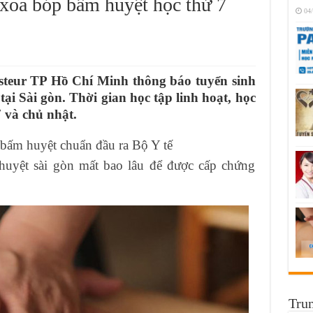
 xoa bóp bấm huyệt học thứ 7
04
teur TP Hồ Chí Minh thông báo tuyển sinh
ại Sài gòn. Thời gian học tập linh hoạt, học
 và chủ nhật.
 bấm huyệt chuẩn đầu ra Bộ Y tế
uyệt sài gòn mất bao lâu để được cấp chứng
Trun