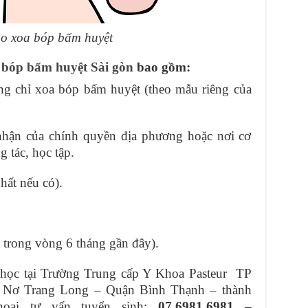
o xoa bóp bấm huyệt
 bóp bấm huyệt Sài gòn
bao gồm:
ng chỉ xoa bóp bấm huyệt (theo mẫu riêng của
 nhận của chính quyền địa phương hoặc nơi cơ
 tác, học tập.
hất nếu có).
 trong vòng 6 tháng gần đây).
p học tại Trường Trung cấp Y Khoa Pasteur TP
E Nơ Trang Long – Quận Bình Thạnh – thành
oại tư vấn tuyển sinh:
07.6981.6981 –