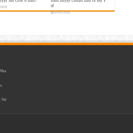
yệt Sài Gòn ở đâu?
bấm huyệt chuẩn đầu ra Bộ Y
tế
/2020
01/02/2020
Nha
n,
 Sài