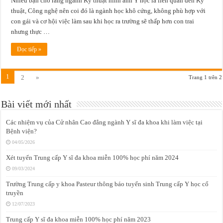
Nhiều bạn cho rằng ngành Kỹ thuật hình ảnh Y học là liên quan đến Kỹ
thuật, Công nghệ nên coi đó là ngành học khô cứng, không phù hợp với
con gái và cơ hội việc làm sau khi học ra trường sẽ thấp hơn con trai
nhưng thực …
Đọc tiếp »
1
2
»
Trang 1 trên 2
Bài viết mới nhất
Các nhiệm vụ của Cử nhân Cao đẳng ngành Y sĩ đa khoa khi làm việc tại
Bệnh viện?
04/05/2026
Xét tuyển Trung cấp Y sĩ đa khoa miễn 100% học phí năm 2024
09/03/2024
Trường Trung cấp y khoa Pasteur thông báo tuyển sinh Trung cấp Y học cổ
truyền
12/07/2023
Trung cấp Y sĩ đa khoa miễn 100% học phí năm 2023