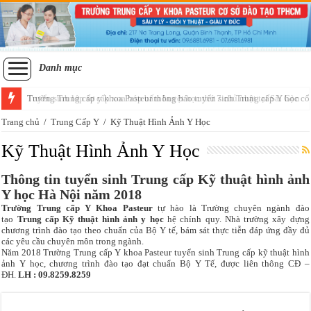
Danh mục
Tuyển sinh lớp sơ cấp xoa bóp bấm huyệt học thứ 7 chủ nhật tại Sài Gòn
Trang chủ
/
Trung Cấp Y
/
Kỹ Thuật Hình Ảnh Y Học
Kỹ Thuật Hình Ảnh Y Học
Thông tin tuyển sinh Trung cấp Kỹ thuật hình ảnh
Y học Hà Nội năm 2018
Trường Trung cấp Y Khoa Pasteur
tự hào là Trường chuyên ngành đào
tạo
Trung cấp Kỹ thuật hình ảnh y học
hệ chính quy. Nhà trường xây dựng
chương trình đào tạo theo chuẩn của Bộ Y tế, bám sát thực tiễn đáp ứng đầy đủ
các yêu cầu chuyên môn trong ngành.
Năm 2018 Trường Trung cấp Y khoa Pasteur tuyển sinh Trung cấp kỹ thuật hình
ảnh Y học, chương trình đào tạo đạt chuẩn Bộ Y Tế, được liên thông CĐ –
ĐH.
LH : 09.8259.8259