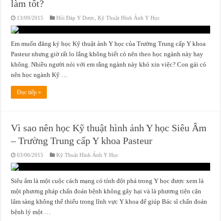
làm tốt?
13/09/2015
Hỏi Đáp Y Dược
,
Kỹ Thuật Hình Ảnh Y Học
Em muốn đăng ký học Kỹ thuật ảnh Y học của Trường Trung cấp Y khoa
Pasteur nhưng giờ rất lo lắng không biết có nên theo học ngành này hay
không. Nhiều người nói với em rằng ngành này khó xin việc? Con gái có
nên học ngành Kỹ …
Đọc tiếp »
Vì sao nên học Kỹ thuật hình ảnh Y học Siêu Âm
– Trường Trung cấp Y khoa Pasteur
03/06/2015
Kỹ Thuật Hình Ảnh Y Học
Siêu âm là một cuộc cách mạng có tính đột phá trong Y học được xem là
một phương pháp chẩn đoán bệnh không gây hại và là phương tiện cận
lâm sàng không thể thiếu trong lĩnh vực Y khoa để giúp Bác sĩ chẩn đoán
bệnh lý một …