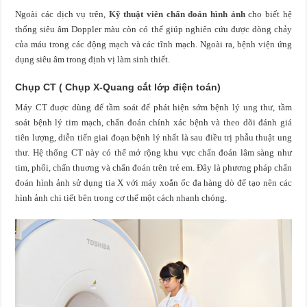
Ngoài các dịch vụ trên,
Kỹ thuật viên chẩn đoán hình ảnh
cho biết hệ
thống siêu âm Doppler màu còn có thể giúp nghiên cứu được dòng chảy
của máu trong các động mạch và các tĩnh mạch. Ngoài ra, bệnh viện ứng
dụng siêu âm trong định vị làm sinh thiết.
Chụp CT ( Chụp X-Quang cắt lớp điện toán)
Máy CT đuợc dùng để tầm soát để phát hiện sớm bệnh lý ung thư, tầm
soát bệnh lý tim mạch, chẩn đoán chính xác bệnh và theo dõi đánh giá
tiên lượng, diễn tiến giai đoạn bệnh lý nhất là sau điều trị phẫu thuật ung
thư. Hệ thống CT này có thể mở rộng khu vực chẩn đoán lâm sàng như
tim, phổi, chấn thuơng và chẩn đoán trên trẻ em. Đây là phương pháp chẩn
đoán hình ảnh sử dụng tia X với máy xoắn ốc đa hàng dò để tạo nên các
hình ảnh chi tiết bên trong cơ thể một cách nhanh chóng.