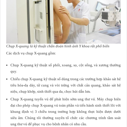
Chụp X-quang là kỹ thuật chẩn đoán hình ảnh Y khoa rất phổ biến
Các dịch vụ chụp X-quang gồm:
Chụp X-quang kỹ thuật số phổi, xoang, sọ, cột sống, và xương thường
quy.
Chiếu chụp X-quang kỹ thuật số dùng trong các trường hợp khảo sát hệ
tiêu hóa-dạ dày, tử cung và vòi trứng với chất cản quang, khảo sát hệ
niệu, chụp khớp, sinh thiết qua da, chọc hút dẫn lưu.
Chụp X-quang tuyến vú để phát hiện sớm ung thư vú. Máy chụp hiện
đại cho phép chụp X-quang vú toàn phần và tiến hành sinh thiết lõi với
khung định vị 3 chiều trong trường hợp không thực hiện được dưới
siêu âm. Chúng tôi thường xuyên tổ chức các chương trình tầm soát
ung thư vú để phục vụ cho bệnh nhân có nhu cầu.