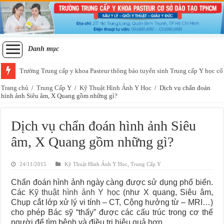
Danh mục
Trường Trung cấp y khoa Pasteur thông báo tuyển sinh Trung cấp Y học cổ
Tuyển sinh lớp sơ cấp xoa bóp bấm huyệt học thứ 7 chủ nhật tại Sài Gòn
Trang chủ
/
Trung Cấp Y
/
Kỹ Thuật Hình Ảnh Y Học
/
Dịch vụ chẩn đoán
hình ảnh Siêu âm, X Quang gồm những gì?
Dịch vụ chẩn đoán hình ảnh Siêu
âm, X Quang gồm những gì?
24/11/2015
Kỹ Thuật Hình Ảnh Y Học
,
Trung Cấp Y
Chẩn đoán hình ảnh ngày càng được sử dụng phổ biến.
Các
Kỹ thuật hình ảnh Y học
(như X quang, Siêu âm,
Chụp cắt lớp xử lý vi tính – CT, Cộng hưởng từ – MRI…)
cho phép Bác sỹ “thấy” được các cấu trúc trong cơ thể
người để tìm bệnh và điều trị hiệu quả hơn.