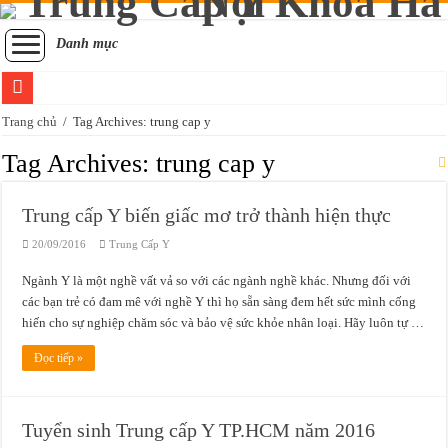
Danh mục
Trường Trung cấp y khoa Pasteur thông báo tuyển sinh Trung cấp Y học cổ truy
Trang chủ
/
Tag Archives: trung cap y
Tuyển sinh lớp sơ cấp xoa bóp bấm huyệt học thứ 7 chủ nhật tại Sài Gòn
Tag Archives:
trung cap y
Trường Trung cấp Y Khoa Pasteur có đào tạo chứng chỉ xoa bóp bấm huyệt khô
Trung cấp Y biến giấc mơ trở thành hiện thực
Học chứng chỉ sơ cấp xoa bóp bấm huyệt Sài Gòn ở đâu?
20/09/2016
Trung Cấp Y
Đào tạo kỹ thuật viên xoa bóp bấm huyệt chuẩn đầu ra Bộ Y tế
Tuyển sinh sơ cấp Xoa bóp bấm huyệt tại Sài Gòn năm 2020
Ngành Y là một nghề vất vả so với các ngành nghề khác. Nhưng đối với
các bạn trẻ có đam mê với nghề Y thì họ sẵn sàng đem hết sức mình cống
Đào tạo sơ cấp xoa bóp bấm huyệt Sài Gòn năm 2020
hiến cho sự nghiệp chăm sóc và bảo vệ sức khỏe nhân loại. Hãy luôn tự …
Học chứng chỉ xoa bóp bấm huyệt Sài Gòn mất bao lâu để được cấp chứng chỉ?
Đọc tiếp »
Tuyển sinh đào tạo xoa bóp bấm huyệt Sài Gòn năm 2020
Đào tạo chứng chỉ xoa bóp bấm huyệt học thứ 7 chủ nhật
Tuyển sinh Trung cấp Y TP.HCM năm 2016