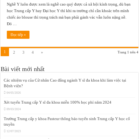
Nghề Y luôn được xem là nghề cao quý được cả xã hội kính trọng, dù bạn
học Trung cấp Y hay Đại học Y thì khi ra trường chỉ cần khoác trên mình
chiếc áo blouse thì trọng trách mà bạn phải gánh vác vẫn luôn nặng nề.
Đó …
Đọc tiếp »
1
2
3
4
»
Trang 1 trên 4
Bài viết mới nhất
Các nhiệm vụ của Cử nhân Cao đẳng ngành Y sĩ đa khoa khi làm việc tại
Bệnh viện?
04/05/2026
Xét tuyển Trung cấp Y sĩ đa khoa miễn 100% học phí năm 2024
09/03/2024
Trường Trung cấp y khoa Pasteur thông báo tuyển sinh Trung cấp Y học cổ
truyền
12/07/2023