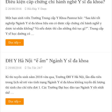
Điều kiện cấp chứng chỉ hành nghề Y sĩ đa khoa?
26/08/2016
Hỏi Đáp Y Dược
Một bạn sinh viên Trường Trung cấp Y Khoa Pasteur hỏi: “Sau khi tốt
nghiệp Ngành Y sĩ đa khoa liệu em có được cấp chứng chỉ hành nghề y
dược tư nhân không? Và nếu được thì cần những thủ tục gì?”. Trung cấp
Y tế học đường có …
Đọc tiếp »
ĐH Y Hà Nội “ế ẩm” Ngành Y sĩ đa khoa
20/08/2016
Tin Tức 24/7
Kì thi tuyển sinh năm 2016 vừa qua, Trường ĐH Y Hà Nội, lần đầu tiên
trong lịch sử rơi vào tình trạng Ngành Y sĩ đa khoa không tuyển đủ lượng
thí sinh cho chỉ tiêu đợt 1. Các Trường Đại học đào tạo Ngành Y tốt nhất
thế …
Đọc tiếp »