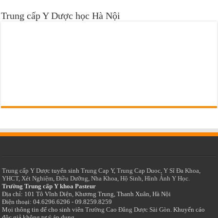
Trung cấp Y Dược học Hà Nội
Trung cấp Y Dược
tuyển sinh
Trung Cap Y
,
Trung Cap Duoc
,
Y Sĩ Đa Khoa
,
YHCT
,
Xét Nghiệm
,
Điều Dưỡng
,
Nha Khoa
,
Hộ Sinh
,
Hình Ảnh Y Học.
Trường Trung cấp Y khoa Pasteur
Địa chỉ: 101 Tô Vĩnh Diện, Khương Trung, Thanh Xuân, Hà Nội
Điện thoại: 04.6296.6296 - 09.8259.8259
Mọi thông tin để cho sinh viên
Trường Cao Đẳng Dược Sài Gòn
. Khuyến cáo
độc giả không tự ý áp dụng.