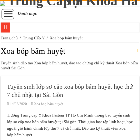
Danh mục
Trường Trung cấp y khoa Pasteur thông báo tuyển sinh Trung cấp Y học cổ truy
Trang chủ
/
Trung Cấp Y
/
Xoa bóp bấm huyệt
Tuyển sinh lớp sơ cấp xoa bóp bấm huyệt học thứ 7 chủ nhật tại Sài Gòn
Xoa bóp bấm huyệt
Trường Trung cấp Y Khoa Pasteur có đào tạo chứng chỉ xoa bóp bấm huyệt khô
Tuyển sinh đào tạo Xoa bóp bấm huyệt, đào tạo chứng chỉ kỹ thuật Xoa bóp bấm
Học chứng chỉ sơ cấp xoa bóp bấm huyệt Sài Gòn ở đâu?
huyệt Sài Gòn.
Đào tạo kỹ thuật viên xoa bóp bấm huyệt chuẩn đầu ra Bộ Y tế
Tuyển sinh lớp sơ cấp xoa bóp bấm huyệt học thứ
Tuyển sinh sơ cấp Xoa bóp bấm huyệt tại Sài Gòn năm 2020
7 chủ nhật tại Sài Gòn
Đào tạo sơ cấp xoa bóp bấm huyệt Sài Gòn năm 2020
14/02/2020
Xoa bóp bấm huyệt
Học chứng chỉ xoa bóp bấm huyệt Sài Gòn mất bao lâu để được cấp chứng chỉ?
Trường Trung cấp Y Khoa Pasteur TP Hồ Chí Minh thông báo tuyển sinh
Tuyển sinh đào tạo xoa bóp bấm huyệt Sài Gòn năm 2020
lớp sơ cấp xoa bóp bấm huyệt tại Sài gòn. Thời gian học tập linh hoạt, học
Đào tạo chứng chỉ xoa bóp bấm huyệt học thứ 7 chủ nhật
ngoài giờ hành chính lớp thứ 7 và chủ nhật. Đào tạo kỹ thuật viên xoa
bóp bấm huyệt …