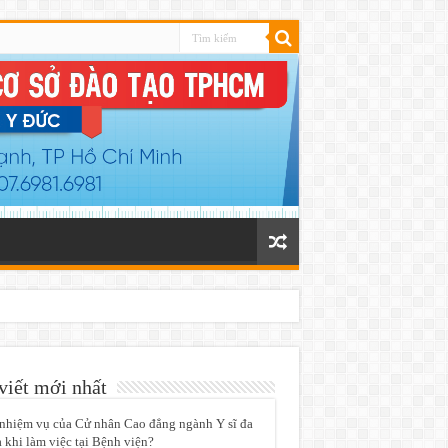
viết mới nhất
nhiệm vụ của Cử nhân Cao đẳng ngành Y sĩ đa
 khi làm việc tại Bệnh viện?