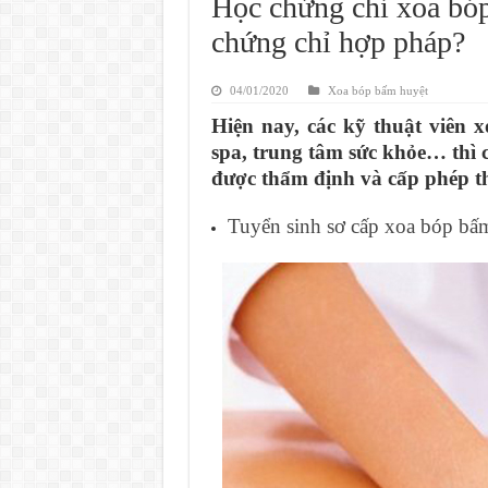
Học chứng chỉ xoa bóp
chứng chỉ hợp pháp?
04/01/2020
Xoa bóp bấm huyệt
Hiện nay, các kỹ thuật viên
spa, trung tâm sức khỏe… thì
được thẩm định và cấp phép th
Tuyển sinh sơ cấp xoa bóp bấ