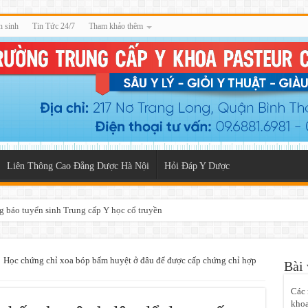
n sinh
Tin Tức 24/7
Tham khảo thêm
Liên Thông Cao Đẳng Dược Hà Nội
Hỏi Đáp Y Dược
g báo tuyển sinh Trung cấp Y học cổ truyền
Học chứng chỉ xoa bóp bấm huyệt ở đâu để được cấp chứng chỉ hợp
Bài 
Các 
khoa