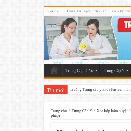
Giới thiệu
Thông Tin Tuyển Sinh 2017
Đăng ký tuyể
Trung Cấp Dược
Trung Cấp Y
Tin mới
Trường Trung cấp y khoa Pasteur thôn
Trang chủ
/
Trung Cấp Y
/
Xoa bóp bấm huyệt
/
pháp?