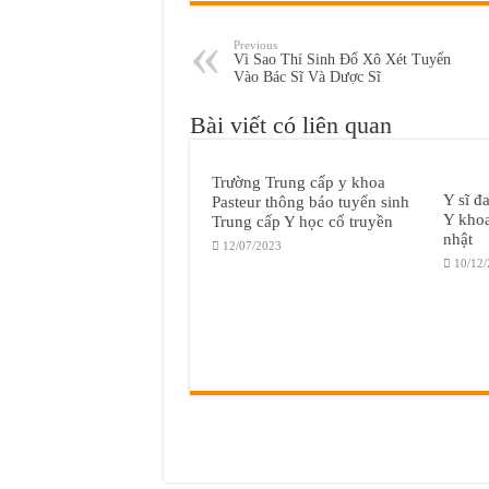
Previous
Vì Sao Thí Sinh Đổ Xô Xét Tuyển
Vào Bác Sĩ Và Dược Sĩ
Bài viết có liên quan
Trường Trung cấp y khoa
Y sĩ đ
Pasteur thông báo tuyển sinh
Y khoa
Trung cấp Y học cổ truyền
nhật
12/07/2023
10/12