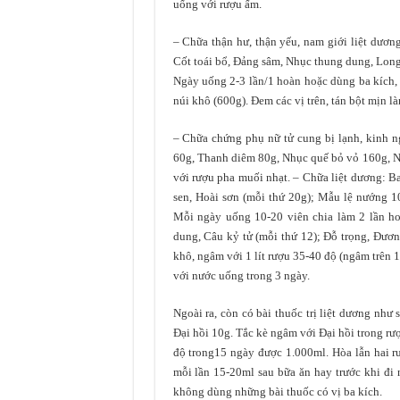
uống với rượu ấm.
– Chữa thận hư, thận yếu, nam giới liệt dương
Cốt toái bổ, Đảng sâm, Nhục thung dung, Long
Ngày uống 2-3 lần/1 hoàn hoặc dùng ba kích, 
núi khô (600g). Đem các vị trên, tán bột mịn 
– Chữa chứng phụ nữ tử cung bị lạnh, kinh 
60g, Thanh diêm 80g, Nhục quế bỏ vỏ 160g, N
với rượu pha muối nhạt. – Chữa liệt dương: Ba
sen, Hoài sơn (mỗi thứ 20g); Mẫu lệ nướng 10
Mỗi ngày uống 10-20 viên chia làm 2 lần ho
dung, Câu kỷ tử (mỗi thứ 12); Đỗ trọng, Đương
khô, ngâm với 1 lít rượu 35-40 độ (ngâm trên 
với nước uống trong 3 ngày.
Ngoài ra, còn có bài thuốc trị liệt dương như
Đại hồi 10g. Tắc kè ngâm với Đại hồi trong r
độ trong15 ngày được 1.000ml. Hòa lẫn hai r
mỗi lần 15-20ml sau bữa ăn hay trước khi đi 
không dùng những bài thuốc có vị ba kích.