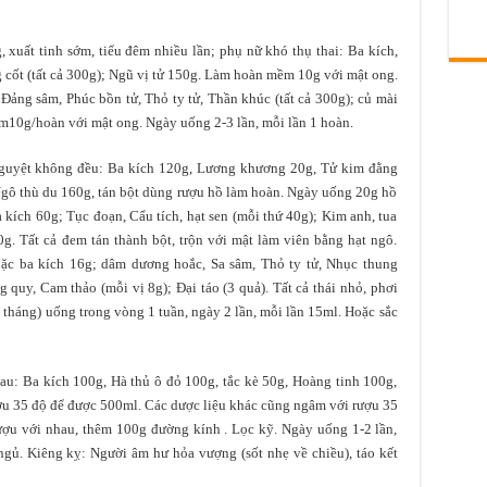
, xuất tinh sớm, tiểu đêm nhiều lần; phụ nữ khó thụ thai: Ba kích,
 cốt (tất cả 300g); Ngũ vị tử 150g. Làm hoàn mềm 10g với mật ong.
Đảng sâm, Phúc bồn tử, Thỏ ty tử, Thần khúc (tất cả 300g); củ mài
làm10g/hoàn với mật ong. Ngày uống 2-3 lần, mỗi lần 1 hoàn.
nguyệt không đều: Ba kích 120g, Lương khương 20g, Tử kim đằng
gô thù du 160g, tán bột dùng rượu hồ làm hoàn. Ngày uống 20g hồ
 kích 60g; Tục đoạn, Cẩu tích, hạt sen (mỗi thứ 40g); Kim anh, tua
g. Tất cả đem tán thành bột, trộn với mật làm viên bằng hạt ngô.
ặc ba kích 16g; dâm dương hoắc, Sa sâm, Thỏ ty tử, Nhục thung
 quy, Cam thảo (mỗi vị 8g); Đại táo (3 quả). Tất cả thái nhỏ, phơi
1 tháng) uống trong vòng 1 tuần, ngày 2 lần, mỗi lần 15ml. Hoặc sắc
 sau: Ba kích 100g, Hà thủ ô đỏ 100g, tắc kè 50g, Hoàng tinh 100g,
ượu 35 độ để được 500ml. Các dược liệu khác cũng ngâm với rượu 35
ượu với nhau, thêm 100g đường kính . Lọc kỹ. Ngày uống 1-2 lần,
ngủ. Kiêng kỵ: Người âm hư hỏa vượng (sốt nhẹ về chiều), táo kết