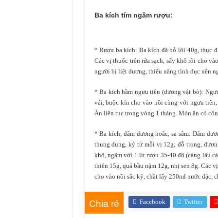
Ba kích tím ngâm r
ượ
u:
* Rượu ba kích: Ba kích đã bỏ lõi 40g, thục đ
Các vị thuốc trên rửa sạch, sấy khô rồi cho v
người bị liệt dương, thiểu năng tình dục nên n
* Ba kích hầm ngưu tiên (dương vật bò): Ngưu 
vải, buộc kín cho vào nồi cùng với ngưu tiên,
Ăn liên tục trong vòng 1 tháng. Món ăn có cô
* Ba kích, dâm dương hoắc, sa sâm: Dâm dương
thung dung, kỷ tử mỗi vị 12g; đỗ trọng, đương
khô, ngâm với 1 lít rượu 35-40 độ (càng lâu c
thiên 15g, quả bầu nậm 12g, nhị sen 8g. Các vị 
cho vào nồi sắc kỹ, chắt lấy 250ml nước đặc, 
Facebook
Twitter
Chia rẻ