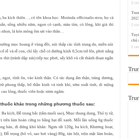
12/
Trun
, ba kích thiên…, có tên khoa học: Morinda officinalis stow, họ cà
202
uấn, sống nhiều năm, ngọn có cạnh, màu tím, có lông, khi già thì
15/
n nhọn, lá kèn mỏng ôm sát vào thân…
Tuyể
chủ 
hường mọc hoang ở vùng đồi, núi thấp các tỉnh trung du, miền núi
14/
cổ rễ và rễ con, chỉ lấy chỗ có đường kính 0,5cm trở lên, phơi nắng
 thịt (tránh dập nát) tiếp tục phơi, sấy khô và cắt thành đoạn ngắn
Trun
át, ngọt, tính ôn, vào kinh thận. Có tác dụng ấm thận, tráng dương,
ừ phong thấp, bổ thần kinh và tinh khí, sớm xuất tinh, di mộng
cao lỏng, thuốc viên hoặc rượu ngâm.
Tru
thu
ố
c kh
á
c trong nh
ữ
ng ph
ươ
ng thu
ố
c sau:
 Ba kích, Đỗ trọng bắc (tẩm muối sao), Nhục thung dung, Thỏ ty tử,
 vị trên làm hoàn cứng to bằng hạt đỗ xanh. Mỗi lần uống 6g thuốc
ng hàn, đi đứng khó khăn: Ngưu tất 120g, ba kích, Khương hoạt,
; Đỗ trọng (bỏ vỏ, sao hơi vàng) 80g, tán bột, trộn mật làm hoàn,