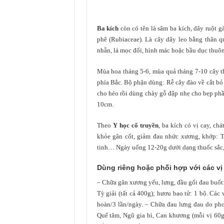
Ba kích
còn có tên là sâm ba kích, dây ruột gà
phê (Rubiaceae). Là cây dây leo bằng thân q
nhẵn, lá mọc đối, hình mác hoặc bầu dục thuô
Mùa hoa tháng 5-6, mùa quả tháng 7-10 cây t
phía Bắc. Bộ phận dùng: Rễ cây đào về cắt bỏ 
cho héo rồi dùng chày gỗ đập nhẹ cho bẹp phần
10cm.
Theo
Y h
ọ
c c
ổ
truy
ề
n
, ba kích có vị cay, ch
khỏe gân cốt, giảm đau nhức xương, khớp: Tr
tinh… Ngày uống 12-20g dưới dạng thuốc sắc, 
Dùng riêng ho
ặ
c ph
ố
i h
ợ
p v
ớ
i c
á
c v
ị
– Chữa gân xương yếu, lưng, đầu gối đau buốt:
Tỳ giải (tất cả 400g); hươu bao tử: 1 bộ. Các
hoàn/3 lần/ngày. – Chữa đau lưng đau do pho
Quế tâm, Ngũ gia bì, Can khương (mỗi vị 60g)