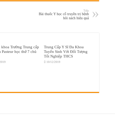
Tiếp
Bài thuốc Y học cổ truyền trị bệnh
hôi nách hiệu quả
a khoa Trường Trung cấp
Trung Cấp Y Sĩ Đa Khoa
 Pasteur học thứ 7 chủ
Tuyển Sinh Với Đối Tượng
Tốt Nghiệp THCS
/2019
10/12/2019