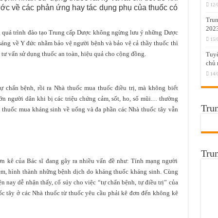
12/
ước về các phản ứng hay tác dụng phụ của thuốc có
Trun
202
ng quá trình đào tạo Trung cấp Dược không ngừng lưu ý những Dược
15/
, sáng về Y đức nhằm bảo vệ người bệnh và bảo vệ cả thầy thuốc thì
c tư vấn sử dụng thuốc an toàn, hiệu quả cho cộng đồng.
Tuyể
chủ 
14/
tự chẩn bệnh, rồi ra Nhà thuốc mua thuốc điều trị, mà không biết
ớn người dân khi bị các triệu chứng cảm, sốt, ho, sổ mũi… thường
Trun
u thuốc mua kháng sinh về uống và đa phần các Nhà thuốc tây vẫn
Tru
ơn kê của Bác sĩ đang gây ra nhiều vấn đề như: Tính mạng người
 kém, hình thành những bệnh dịch do kháng thuốc kháng sinh. Cùng
ện nay dễ nhận thấy, cổ súy cho việc “tự chẩn bệnh, tự điều trị” của
uốc tây ở các Nhà thuốc từ thuốc yêu cầu phải kê đơn đến không kê