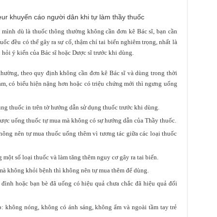
ur khuyến cáo người dân khi tự làm thầy thuốc
o mình dù là thuốc thông thường không cần đơn kê Bác sĩ, bạn cần
uốc đều có thể gây ra sự cố, thậm chí tai biến nghiêm trọng, nhất là
ỏi ý kiến của Bác sĩ hoặc Dược sĩ trước khi dùng.
thường, theo quy định không cần đơn kê Bác sĩ và dùng trong thời
m, có biểu hiện nặng hơn hoặc có triệu chứng mới thì ngưng uống
ng thuốc in trên tờ hướng dẫn sử dụng thuốc trước khi dùng.
g được uống thuốc tự mua mà không có sự hướng dẫn của Thầy thuốc.
hông nên tự mua thuốc uống thêm vì tương tác giữa các loại thuốc
 một số loại thuốc và làm tăng thêm nguy cơ gây ra tai biến.
 mà không khỏi bệnh thì không nên tự mua thêm để dùng.
a đình hoặc bạn bè đã uống có hiệu quả chưa chắc đã hiệu quả đối
ợp: không nóng, không có ánh sáng, không ẩm và ngoài tầm tay trẻ