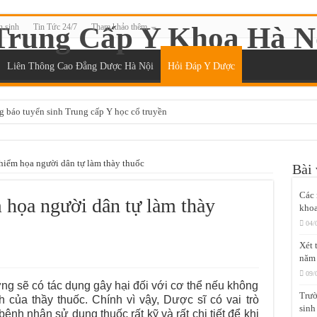
n sinh
Tin Tức 24/7
Tham khảo thêm
Liên Thông Cao Đẳng Dược Hà Nội
Hỏi Đáp Y Dược
g báo tuyển sinh Trung cấp Y học cổ truyền
ệt học thứ 7 chủ nhật tại Sài Gòn
đào tạo chứng chỉ xoa bóp bấm huyệt không?
hiểm họa người dân tự làm thày thuốc
Bài 
ệt Sài Gòn ở đâu?
Các 
 họa người dân tự làm thày
yệt chuẩn đầu ra Bộ Y tế
khoa
 tại Sài Gòn năm 2020
04/
Xét 
i Gòn năm 2020
năm
Gòn mất bao lâu để được cấp chứng chỉ?
09/
ưng sẽ có tác dụng gây hại đối với cơ thể nếu không
t Sài Gòn năm 2020
Trườ
 của thầy thuốc. Chính vì vậy, Dược sĩ có vai trò
sinh
ệnh nhân sử dụng thuốc rất kỹ và rất chi tiết để khi
học thứ 7 chủ nhật