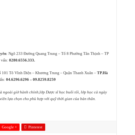
uyên
: Ngõ 233 Đường Quang Trung – Tổ 8 Phường Tân Thịnh – TP
ư vấn:
0280.6556.333.
ố 101 Tô Vĩnh Diện – Khương Trung – Quận Thanh Xuân –
TP.Hà
vấn:
04.6296.6296 – 09.8259.8259
và ngoài giờ hành chính,lớp Dược sĩ học buổi tối, lớp học cả ngày
 viên lựa chọn cho phù hợp với quỹ thời gian của bản thân.
Google +
Pinterest