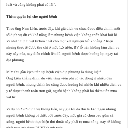
luật và cũng không phải có lãi”.
Thêm quyền lợi cho người bệnh
Theo ông Nam Liên, trước đây, khi giá dịch vụ chưa được điều chỉnh, một
số dịch vụ dù có khả năng làm nhưng bệnh viện không triển khai bởi lỗ.
Ví như chi phí vật tư hóa chất cho một xét nghiệm hết khoảng 2 triệu
nhưng thực tế được thu chỉ ở mức 1,5 triệu, BV lỗ nên không làm dịch vụ
này này nữa, nay điều chỉnh lên đủ, người bệnh được hưởng lợi ngay tại
địa phương.
Mức thu gần kịch trần tại bệnh viện địa phương là đúng luật!
Ông Liên khẳng định, dù việc tăng viện phí có tác động ít nhiều đến
người bệnh, nhưng chính họ cũng được hưởng lợi nhiều khi nhiều dịch vụ
y tế được thanh toán trọn gói, người bệnh không phải bỏ thêm tiền mua
vật tư.
Ví dụ như với dịch vụ thông tiểu, nay giá tối đa thu là 145 ngàn nhưng
người bệnh không bị thiệt bởi trước đây, mức giá cũ chưa bao gồm cả
xông, người bệnh thực hiện thủ thuật này phải tự mua xông, nay sẽ không
phải mua mà được BHYT thanh toán.