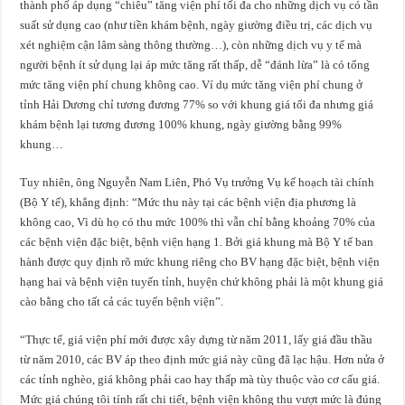
thành phố áp dụng “chiêu” tăng viện phí tối đa cho những dịch vụ có tần
suất sử dụng cao (như tiền khám bệnh, ngày giường điều trị, các dịch vụ
xét nghiệm cận lâm sàng thông thường…), còn những dịch vụ y tế mà
người bệnh ít sử dụng lại áp mức tăng rất thấp, dễ “đánh lừa” là có tổng
mức tăng viện phí chung không cao. Ví dụ mức tăng viện phí chung ở
tỉnh Hải Dương chỉ tương đương 77% so với khung giá tối đa nhưng giá
khám bệnh lại tương đương 100% khung, ngày giường bằng 99%
khung…
Tuy nhiên, ông Nguyễn Nam Liên, Phó Vụ trưởng Vụ kế hoạch tài chính
(Bộ Y tế), khẳng định: “Mức thu này tại các bệnh viện địa phương là
không cao, Vì dù họ có thu mức 100% thì vẫn chỉ bằng khoảng 70% của
các bệnh viện đặc biệt, bệnh viện hạng 1. Bởi giá khung mà Bộ Y tế ban
hành được quy định rõ mức khung riêng cho BV hạng đặc biệt, bệnh viện
hạng hai và bệnh viện tuyến tỉnh, huyện chứ không phải là một khung giá
cào bằng cho tất cả các tuyến bệnh viện”.
“Thực tế, giá viện phí mới được xây dựng từ năm 2011, lấy giá đầu thầu
từ năm 2010, các BV áp theo định mức giá này cũng đã lạc hậu. Hơn nửa ở
các tỉnh nghèo, giá không phải cao hay thấp mà tùy thuộc vào cơ cấu giá.
Mức giá chúng tôi tính rất chi tiết, bệnh viện không thu vượt mức là đúng