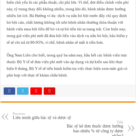
hiện chủ yếu là các phẫu thuật, chi phí lớn. Vì thế, đợt điều chỉnh viện phí
này, tỷ trọng thay đổi không nhiều, trong khi đó, bệnh nhân được hưởng
nhiều lợi ích. Bà Hường ví dụ: dịch vụ nắn bó bột trước đây chỉ quy định
bó bột cán, chất lượng không tốt nên bệnh nhân thường thỏa thuận với
bệnh viện mua bột liền để bó và tự bỏ tiền túi ra trang trải. Còn hiện nay,
trong giá viện phí mới đã đưa bột liền vào dịch vụ nắn bó bột, bảo hiểm y
tế sẽ chi trả từ 80-95%, vì thế, bệnh nhân sẽ mất ít tiền hơn.
Ông Nam Liên cho biết, trong quý ba năm nay, hầu hết các bệnh viện trực
thuộc Bộ Y tế sẽ đưa viện phí mới vào áp dụng và dự kiến sau khi thực
hiện 6 tháng, Bộ Y tế sẽ tiến hành kiểm tra việc thực hiện xem mức giá có
phù hợp với thực tế khám chữa bệnh.
Previous
Liên minh giữa bác sỹ và dược sỹ
Tiếp
Bác sỹ kê đơn thuốc được hưởng
bao nhiêu % từ công ty dược
phẩm?