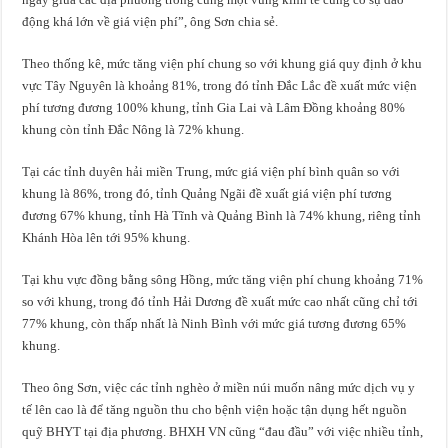
động khá lớn về giá viện phí”, ông Sơn chia sẻ.
Theo thống kê, mức tăng viện phí chung so với khung giá quy định ở khu
vực Tây Nguyên là khoảng 81%, trong đó tỉnh Đắc Lắc đề xuất mức viện
phí tương đương 100% khung, tỉnh Gia Lai và Lâm Đồng khoảng 80%
khung còn tỉnh Đắc Nông là 72% khung.
Tại các tỉnh duyên hải miền Trung, mức giá viện phí bình quân so với
khung là 86%, trong đó, tỉnh Quảng Ngãi đề xuất giá viện phí tương
đương 67% khung, tỉnh Hà Tĩnh và Quảng Bình là 74% khung, riêng tỉnh
Khánh Hòa lên tới 95% khung.
Tại khu vực đồng bằng sông Hồng, mức tăng viện phí chung khoảng 71%
so với khung, trong đó tỉnh Hải Dương đề xuất mức cao nhất cũng chỉ tới
77% khung, còn thấp nhất là Ninh Bình với mức giá tương đương 65%
khung.
Theo ông Sơn, việc các tỉnh nghèo ở miền núi muốn nâng mức dịch vụ y
tế lên cao là để tăng nguồn thu cho bệnh viện hoặc tận dụng hết nguồn
quỹ BHYT tại địa phương. BHXH VN cũng “đau đầu” với việc nhiều tỉnh,