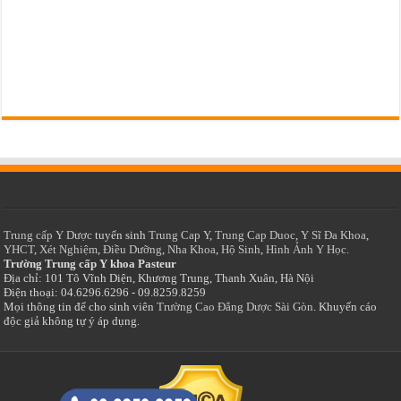
Trung cấp Y Dược
tuyển sinh
Trung Cap Y
,
Trung Cap Duoc
,
Y Sĩ Đa Khoa
,
YHCT
,
Xét Nghiệm
,
Điều Dưỡng
,
Nha Khoa
,
Hộ Sinh
,
Hình Ảnh Y Học.
Trường Trung cấp Y khoa Pasteur
Địa chỉ: 101 Tô Vĩnh Diện, Khương Trung, Thanh Xuân, Hà Nội
Điện thoại: 04.6296.6296 - 09.8259.8259
Mọi thông tin để cho sinh viên
Trường Cao Đẳng Dược Sài Gòn
. Khuyến cáo
độc giả không tự ý áp dụng.