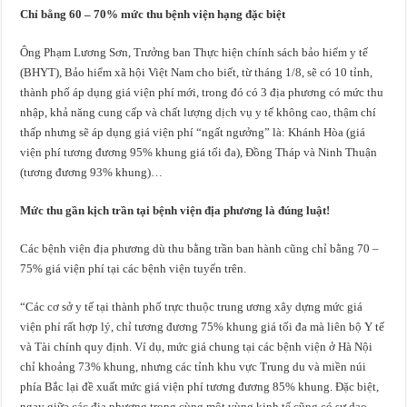
Chỉ bằng 60 – 70% mức thu bệnh viện hạng đặc biệt
Ông Phạm Lương Sơn, Trưởng ban Thực hiện chính sách bảo hiểm y tế
(BHYT), Bảo hiểm xã hội Việt Nam cho biết, từ tháng 1/8, sẽ có 10 tỉnh,
thành phố áp dụng giá viện phí mới, trong đó có 3 địa phương có mức thu
nhập, khả năng cung cấp và chất lượng dịch vụ y tế không cao, thậm chí
thấp nhưng sẽ áp dụng giá viện phí “ngất ngưởng” là: Khánh Hòa (giá
viện phí tương đương 95% khung giá tối đa), Đồng Tháp và Ninh Thuận
(tương đương 93% khung)…
Mức thu gần kịch trần tại bệnh viện địa phương là đúng luật!
Các bệnh viện địa phương dù thu bằng trần ban hành cũng chỉ bằng 70 –
75% giá viện phí tại các bệnh viện tuyến trên.
“Các cơ sở y tế tại thành phố trực thuộc trung ương xây dựng mức giá
viện phí rất hợp lý, chỉ tương đương 75% khung giá tối đa mà liên bộ Y tế
và Tài chính quy định. Ví dụ, mức giá chung tại các bệnh viện ở Hà Nội
chỉ khoảng 73% khung, nhưng các tỉnh khu vực Trung du và miền núi
phía Bắc lại đề xuất mức giá viện phí tương đương 85% khung. Đặc biệt,
ngay giữa các địa phương trong cùng một vùng kinh tế cũng có sự dao