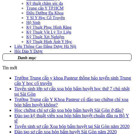
Kỹ thuật chăm sóc da
Trung cấp Y TP.HCM
Điều Dưỡng Đa Khoa
Y Sĩ Y Học Cổ Truyền
Hộ Sinh
Kỹ Thuật Phục Hình Răng
Kỹ Thuật Vật Lý Trị Liệu
Kỹ Thuật Xét Nghiệm
Kỹ Thuật Hình Ảnh Y Học
Liên Thông Cao Đẳng Dược Hà Nội
Hỏi Đáp Y Dược
Danh mục
Tin mới
Trường Trung cấp y khoa Pasteur thông báo tuyển sinh Trung
cấp Y học cổ truyền
Tuyển sinh lớp sơ cấp xoa bóp bấm huyệt học thứ 7 chủ nhật
tại Sài Gòn
Trường Trung cấp Y Khoa Pasteur có đào tạo chứng chỉ xoa
bóp bấm huyệt không?
Học chứng chỉ sơ cấp xoa bóp bấm huyệt Sài Gòn ở đâu?
Đào tạo kỹ thuật viên xoa bóp bấm huyệt chuẩn đầu ra Bộ Y
tế
Tuyển sinh sơ cấp Xoa bóp bấm huyệt tại Sài Gòn năm 2020
Đào tạo sơ cấp xoa bóp bấm huyệt Sài Gòn năm 2020