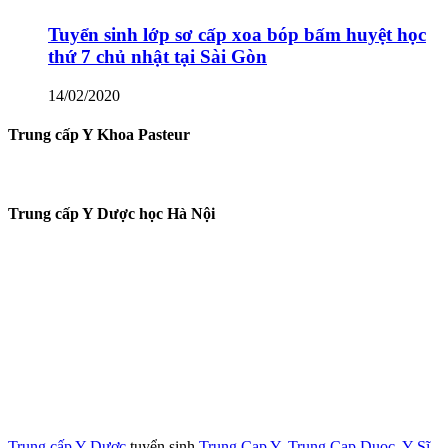
Tuyển sinh lớp sơ cấp xoa bóp bấm huyệt học
thứ 7 chủ nhật tại Sài Gòn
14/02/2020
Trung cấp Y Khoa Pasteur
Trung cấp Y Dược học Hà Nội
Trung cấp Y Dược
tuyển sinh
Trung Cap Y
,
Trung Cap Duoc
,
Y Sĩ