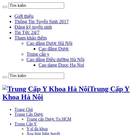
Giới thiệu
Thông Tin Tuyển Sinh 2017
Đăng ký tuyển sinh
Tin Tức 24/7
Tham khảo thêm
Cao đẳng Dược Hà Nội
Cao đẳng Dược
Trung cấp y
Cao đẳng Điều dưỡng Hà Nội
Cao dang Duoc Ha Noi
Trung Cấp Y
Khoa Hà Nội
Trang Chủ
Trung Cấp Dược
Trung cấp Dược Tp.HCM
Trung Cấp Y
Y sĩ đa khoa
Xoa bóp bấm huyệt