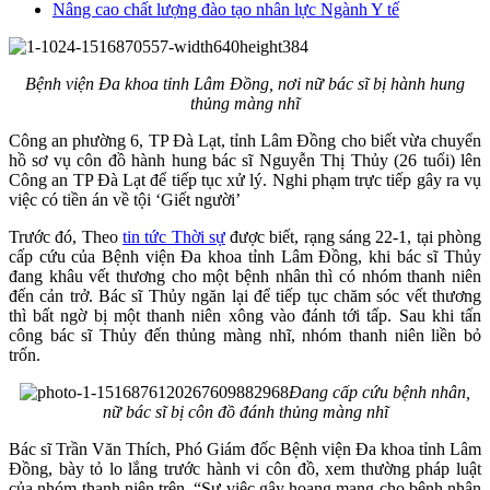
Nâng cao chất lượng đào tạo nhân lực Ngành Y tế
Bệnh viện Đa khoa tỉnh Lâm Đồng, nơi nữ bác sĩ bị hành hung
thủng màng nhĩ
Công an phường 6, TP Đà Lạt, tỉnh Lâm Đồng cho biết vừa chuyển
hồ sơ vụ côn đồ hành hung bác sĩ Nguyễn Thị Thủy (26 tuổi) lên
Công an TP Đà Lạt để tiếp tục xử lý. Nghi phạm trực tiếp gây ra vụ
việc có tiền án về tội ‘Giết người’
Trước đó, Theo
tin tức Thời sự
được biết, rạng sáng 22-1, tại phòng
cấp cứu của Bệnh viện Đa khoa tỉnh Lâm Đồng, khi bác sĩ Thủy
đang khâu vết thương cho một bệnh nhân thì có nhóm thanh niên
đến cản trở. Bác sĩ Thủy ngăn lại để tiếp tục chăm sóc vết thương
thì bất ngờ bị một thanh niên xông vào đánh tới tấp. Sau khi tấn
công bác sĩ Thủy đến thủng màng nhĩ, nhóm thanh niên liền bỏ
trốn.
Đang cấp cứu bệnh nhân,
nữ bác sĩ bị côn đồ đánh thủng màng nhĩ
Bác sĩ Trần Văn Thích, Phó Giám đốc Bệnh viện Đa khoa tỉnh Lâm
Đồng, bày tỏ lo lắng trước hành vi côn đồ, xem thường pháp luật
của nhóm thanh niên trên. “Sự việc gây hoang mang cho bệnh nhân