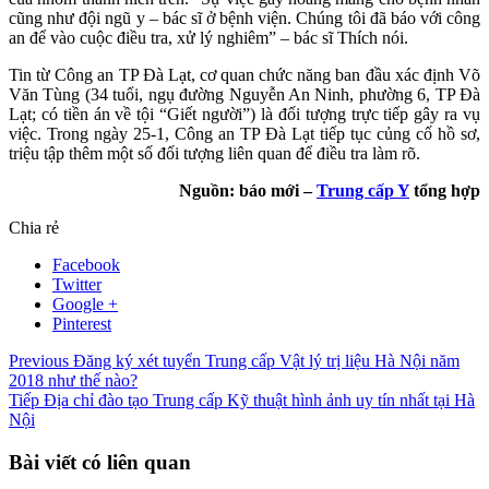
cũng như đội ngũ y – bác sĩ ở bệnh viện. Chúng tôi đã báo với công
an để vào cuộc điều tra, xử lý nghiêm” – bác sĩ Thích nói.
Tin từ Công an TP Đà Lạt, cơ quan chức năng ban đầu xác định Võ
Văn Tùng (34 tuổi, ngụ đường Nguyễn An Ninh, phường 6, TP Đà
Lạt; có tiền án về tội “Giết người”) là đối tượng trực tiếp gây ra vụ
việc. Trong ngày 25-1, Công an TP Đà Lạt tiếp tục củng cố hồ sơ,
triệu tập thêm một số đối tượng liên quan để điều tra làm rõ.
Nguồn: báo mới –
Trung cấp Y
tổng hợp
Chia rẻ
Facebook
Twitter
Google +
Pinterest
Previous
Đăng ký xét tuyển Trung cấp Vật lý trị liệu Hà Nội năm
2018 như thế nào?
Tiếp
Địa chỉ đào tạo Trung cấp Kỹ thuật hình ảnh uy tín nhất tại Hà
Nội
Bài viết có liên quan