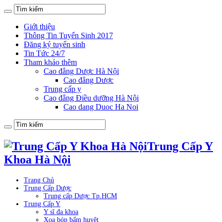
Giới thiệu
Thông Tin Tuyển Sinh 2017
Đăng ký tuyển sinh
Tin Tức 24/7
Tham khảo thêm
Cao đẳng Dược Hà Nội
Cao đẳng Dược
Trung cấp y
Cao đẳng Điều dưỡng Hà Nội
Cao dang Duoc Ha Noi
Trung Cấp Y
Khoa Hà Nội
Trang Chủ
Trung Cấp Dược
Trung cấp Dược Tp.HCM
Trung Cấp Y
Y sĩ đa khoa
Xoa bóp bấm huyệt