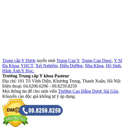
Trung cấp Y Dược
tuyển sinh
Trung Cap Y
,
Trung Cap Duoc
,
Y Sĩ
Đa Khoa
,
YHCT
,
Xét Nghiệm
,
Điều Dưỡng
,
Nha Khoa
,
Hộ Sinh
,
Hình Ảnh Y Học.
Trường Trung cấp Y khoa Pasteur
Địa chỉ: 101 Tô Vĩnh Diện, Khương Trung, Thanh Xuân, Hà Nội
Điện thoại: 04.6296.6296 - 09.8259.8259
Mọi thông tin để cho sinh viên
Trường Cao Đẳng Dược Sài Gòn
.
Khuyến cáo độc giả không tự ý áp dụng.