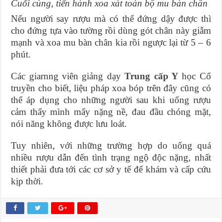
Cuối cùng, tiến hành xoa xát toàn bộ mu bàn chân
Nếu người say rượu mà có thể đứng dậy được thì
cho đứng tựa vào tường rồi dùng gót chân này giẫm
mạnh và xoa mu bàn chân kia rồi ngược lại từ 5 – 6
phút.
Các giarnng viên giảng dạy
Trung cấp Y
học Cổ
truyền cho biết, liệu pháp xoa bóp trên đây cũng có
thể áp dụng cho những người sau khi uống rượu
cảm thấy mình mẩy nặng nề, đau đầu chóng mặt,
nói năng không được lưu loát.
Tuy nhiên, với những trường hợp do uống quá
nhiều rượu dẫn đến tình trạng ngộ độc nặng, nhất
thiết phải đưa tới các cơ sở y tế để khám và cấp cứu
kịp thời.