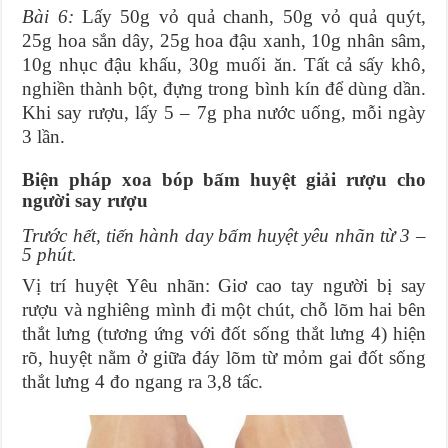
Bài 6:
Lấy 50g vỏ quả chanh, 50g vỏ quả quýt,
25g hoa sắn dây, 25g hoa đậu xanh, 10g nhân sâm,
10g nhục đậu khấu, 30g muối ăn. Tất cả sấy khô,
nghiền thành bột, đựng trong bình kín để dùng dần.
Khi say rượu, lấy 5 – 7g pha nước uống, mỗi ngày
3 lần.
Biện pháp xoa bóp bấm huyệt giải rượu cho
người say rượu
Trước hết, tiến hành day bấm huyệt yêu nhãn từ 3 –
5 phút.
Vị trí huyệt Yêu nhãn: Giơ cao tay người bị say
rượu và nghiêng mình đi một chút, chỗ lõm hai bên
thắt lưng (tương ứng với đốt sống thắt lưng 4) hiện
rõ, huyệt nằm ở giữa đáy lõm từ mỏm gai đốt sống
thắt lưng 4 đo ngang ra 3,8 tấc.