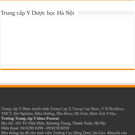
Trung cấp Y Dược học Hà Nội
Trung cấp Y Dược
tuyển sinh
Trung Cap Y
,
Trung Cap Duoc
,
Y Sĩ Đa Khoa
,
YHCT
,
Xét Nghiệm
,
Điều Dưỡng
,
Nha Khoa
,
Hộ Sinh
,
Hình Ảnh Y Học.
Trường Trung cấp Y khoa Pasteur
Địa chỉ: 101 Tô Vĩnh Diện, Khương Trung, Thanh Xuân, Hà Nội
Điện thoại: 04.6296.6296 - 09.8259.8259
Mọi thông tin để cho sinh viên
Trường Cao Đẳng Dược Sài Gòn
. Khuyến cáo