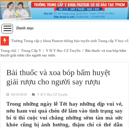
Danh mục
Trường Trung cấp y khoa Pasteur thông báo tuyển sinh Trung cấp Y học cổ
Trang chủ
/
Trung Cấp Y
/
Y Sĩ Y Học Cổ Truyền
/
Bài thuốc và xoa bóp bấm
huyệt giải rượu cho người say rượu
Bài thuốc và xoa bóp bấm huyệt
giải rượu cho người say rượu
04/10/2018
Y Sĩ Y Học Cổ Truyền
Trong những ngày lễ Tết hay những dịp vui vẻ,
nếu ham vui quá chén để lâm vào tình trạng say
bí tỉ thì cuộc vui chẳng những sớm tàn mà sức
khỏe cũng bị ảnh hưởng, thậm chí có thể dẫn