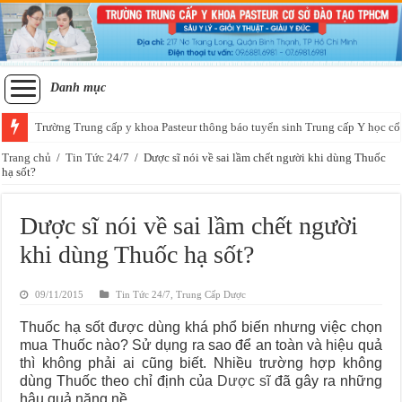
Danh mục
Trường Trung cấp y khoa Pasteur thông báo tuyển sinh Trung cấp Y học cổ
Trang chủ
/
Tin Tức 24/7
/
Dược sĩ nói về sai lầm chết người khi dùng Thuốc
hạ sốt?
Dược sĩ nói về sai lầm chết người
khi dùng Thuốc hạ sốt?
09/11/2015
Tin Tức 24/7
,
Trung Cấp Dược
Thuốc hạ sốt được dùng khá phổ biến nhưng việc chọn
mua Thuốc nào? Sử dụng ra sao để an toàn và hiệu quả
thì không phải ai cũng biết. Nhiều trường hợp không
dùng Thuốc theo chỉ định của
Dược sĩ
đã gây ra những
hậu quả nặng nề.