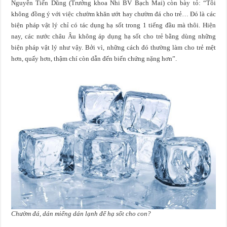
Nguyễn Tiến Dũng (Trưởng khoa Nhi BV Bạch Mai) còn bày tỏ: “Tôi
không đồng ý với việc chườm khăn ướt hay chườm đá cho trẻ… Đó là các
biện pháp vật lý chỉ có tác dụng hạ sốt trong 1 tiếng đầu mà thôi. Hiện
nay, các nước châu Âu không áp dụng hạ sốt cho trẻ bằng dùng những
biện pháp vật lý như vậy. Bởi vì, những cách đó thường làm cho trẻ mệt
hơn, quấy hơn, thậm chí còn dẫn đến biến chứng nặng hơn”.
Chườm đá, dán miếng dán lạnh để hạ sốt cho con?