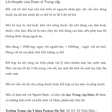
Lời khuyên của Dược sĩ Trung cấp
Đối với trẻ nhỏ bạn nên tìm hiểu rõ nguyên nhân gây sốt, chỉ nên dùng
thuốc hạ sốt khi nhiệt độ cơ thể bé từ 38,5 độ trở lên
Nếu bé hay bị chớ hoặc khó cho uống thuốc thì nên dùng cao dán hoặc
thuốc viên đạn. Khi bé bị tiêu chảy thì nên dùng cao dán, nếu phát ban thì
không được dùng ngoài da.
Nên dùng < 2000 mg/ ngày với người lớn, < 1000mg / ngày với trẻ nhỏ.
Dùng với trẻ em phải tính liều lượng cụ thể
Kết hợp hạ sốt cùng các biện pháp vật lý như chườm mát, lau nước mát.
Nhớ chỉ lau tối đa 3 lần trong cơn sốt, lau một lần khô rồi mới lau tiếp lần
nước mát.
Nếu bé vẫn sốt thì cho uống thuốc hoặc kết hợp cả lau mát và uống thuốc.
Nếu có đam mê với Ngành Dược, có nhu cầu
học Trung cấp Dược
để được
có những hiểu biết và kiến thức về Dược phẩm hãy liên hệ:
Trường Trung cấp Y khoa Pasteur Hà Nội
: Số 101 Tô Vĩnh Diện –