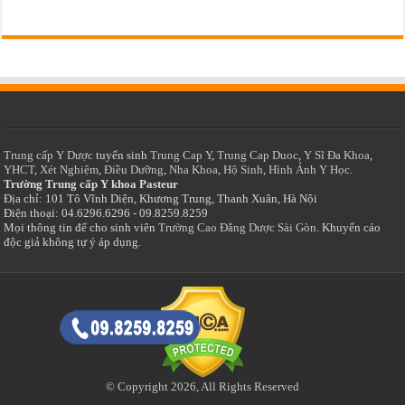
Trung cấp Y Dược
tuyển sinh
Trung Cap Y
,
Trung Cap Duoc
,
Y Sĩ Đa Khoa
,
YHCT
,
Xét Nghiệm
,
Điều Dưỡng
,
Nha Khoa
,
Hộ Sinh
,
Hình Ảnh Y Học.
Trường Trung cấp Y khoa Pasteur
Địa chỉ: 101 Tô Vĩnh Diện, Khương Trung, Thanh Xuân, Hà Nội
Điện thoại: 04.6296.6296 - 09.8259.8259
Mọi thông tin để cho sinh viên
Trường Cao Đẳng Dược Sài Gòn
. Khuyến cáo
độc giả không tự ý áp dụng.
© Copyright 2026, All Rights Reserved