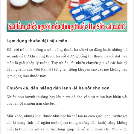
Lạm dụng thuốc đặt hậu môn
Đối với trẻ nhỏ không muốn uống thuốc hạ sốt vì sợ đắng hoặc những bé
sơ sinh dễ trớ khi dùng thuốc hạ sốt đường uống thì thuốc hạ sốt đặt hậu
môn là giải pháp lý tưởng. Tuy nhiên, rất nhiều chuyên gia và các bác sỹ
đầu nghành của Việt Nam đã từng lên tiếng khuyến cáo các mẹ không nên
lạm dụng loại thuốc này.
Chườm đá, dán miếng dán lạnh để hạ sốt cho con
Nhiều phụ huynh thường hay lấy nước đá cho vào túi nilon hay khăn vải
bọc lại rồi chườm trán cho bé. .
Mặt khác, những loại thuốc như bạc hà chỉ tạo ra cảm giác lạnh, hydrogel
chỉ là dạng tinh thể ngậm nước (như trong miếng dán lạnh) cũng không
phải là thuốc hạ sốt và có tác dụng giúp trẻ hết sốt. Thậm chí, PGS – TS