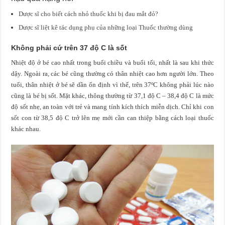
Dược sĩ cho biết cách nhỏ thuốc khi bị đau mắt đỏ?
Dược sĩ liệt kê tác dụng phụ của những loại Thuốc thường dùng
Không phải cứ trên 37 độ C là sốt
Nhiệt độ ở bé cao nhất trong buổi chiều và buổi tối, nhất là sau khi thức
dậy. Ngoài ra, các bé cũng thường có thân nhiệt cao hơn người lớn. Theo
tuổi, thân nhiệt ở bé sẽ dần ổn định vì thế, trên 37ºC không phải lúc nào
cũng là bé bị sốt. Mặt khác, thông thường từ 37,1 độ C – 38,4 độ C là mức
độ sốt nhẹ, an toàn với trẻ và mang tính kích thích miễn dịch. Chỉ khi con
sốt con từ 38,5 độ C trở lên mẹ mới cần can thiệp bằng cách loại thuốc
khác nhau.