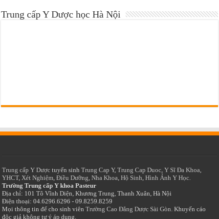
Trung cấp Y Dược học Hà Nội
Trung cấp Y Dược
tuyển sinh
Trung Cap Y
,
Trung Cap Duoc
,
Y Sĩ Đa Khoa
,
YHCT
,
Xét Nghiệm
,
Điều Dưỡng
,
Nha Khoa
,
Hộ Sinh
,
Hình Ảnh Y Học.
Trường Trung cấp Y khoa Pasteur
Địa chỉ: 101 Tô Vĩnh Diện, Khương Trung, Thanh Xuân, Hà Nội
Điện thoại: 04.6296.6296 - 09.8259.8259
Mọi thông tin để cho sinh viên
Trường Cao Đẳng Dược Sài Gòn
. Khuyến cáo
độc giả không tự ý áp dụng.