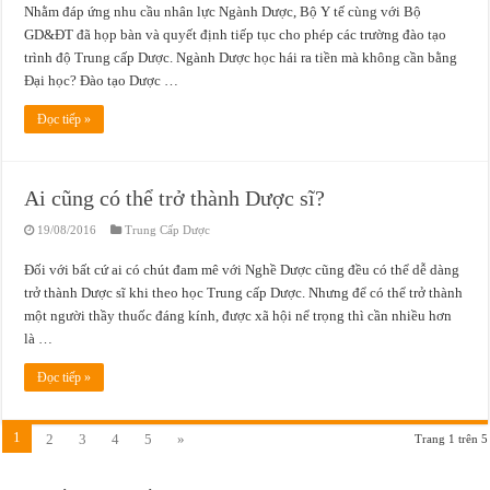
Nhằm đáp ứng nhu cầu nhân lực Ngành Dược, Bộ Y tế cùng với Bộ
GD&ĐT đã họp bàn và quyết định tiếp tục cho phép các trường đào tạo
trình độ Trung cấp Dược. Ngành Dược học hái ra tiền mà không cần bằng
Đại học? Đào tạo Dược …
Đọc tiếp »
Ai cũng có thể trở thành Dược sĩ?
19/08/2016
Trung Cấp Dược
Đối với bất cứ ai có chút đam mê với Nghề Dược cũng đều có thể dễ dàng
trở thành Dược sĩ khi theo học Trung cấp Dược. Nhưng để có thể trở thành
một người thầy thuốc đáng kính, được xã hội nể trọng thì cần nhiều hơn
là …
Đọc tiếp »
1
2
3
4
5
»
Trang 1 trên 5