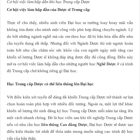
Cơ hội việc làm hấp dẫn khi học Trung cấp Dược
Cơ hội việc làm hấp dẫn của Dược sĩ Trung cấp
Thực tế cho thấy, nhiều sinh viên Đại học ra trường loay hoay mãi vẫn
không tìm được cho mình một công việc phù hợp đúng chuyên ngành. Lý
do bởi những ngành nghề mà các em theo học đã bị bão hòa dẫn đến nhu
cầu tuyển dụng rất thấp. Nhưng đối với Ngành Dược thì trái ngược hoàn
toàn bởi nhu cầu chăm sóc sức khỏe của con người ngày một tăng cao
khiến số lượng Dược sĩ không đáp ứng được đầy đủ cộng đồng. Điều này
mở ra cơ hội việc làm hấp dẫn cho những người học
Nghề Dược
ở cả trình
độ Trung cấp chứ không riêng gì Đại học.
Học Trung cấp Dược có thể liên thông lên Đại học
Với điều kiện xét tuyển dễ dàng đã khiến Trung cấp Dược trở thành sự lựa
chọn hoàn toàn phù hợp với nhiều đối tượng. Ngoài ra, một lợi thế khác
khiến số lượng thí sinh đăng ký học Trung cấp Dược mỗi năm lại tăng lên
một cách nhanh chóng. Đó là học viên sau khi tốt nghiệp Trung cấp Dược
nếu có nhu cầu học
liên thông Cao đẳng Dược
, Đại học Dược sẽ được tạo
điều kiện thuận lợi nhất để thỏa mãn mong muốn nâng cao trình độ học
vấn của bản thân.