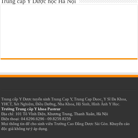
Trung cấp Y Dược học Hà Nội
Trung cấp Y Dược
tuyển sinh
Trung Cap Y
,
Trung Cap Duoc
,
Y Sĩ Đa Khoa
,
YHCT
,
Xét Nghiệm
,
Điều Dưỡng
,
Nha Khoa
,
Hộ Sinh
,
Hình Ảnh Y Học.
Trường Trung cấp Y khoa Pasteur
Địa chỉ: 101 Tô Vĩnh Diện, Khương Trung, Thanh Xuân, Hà Nội
Điện thoại: 04.6296.6296 - 09.8259.8259
Mọi thông tin để cho sinh viên
Trường Cao Đẳng Dược Sài Gòn
. Khuyến cáo
độc giả không tự ý áp dụng.