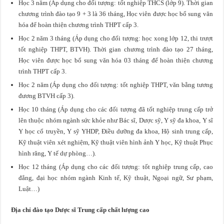
Học 3 năm (Áp dụng cho đối tượng: tốt nghiệp THCS (lớp 9). Thời gian
chương trình đào tạo 9 + 3 là 36 tháng, Học viên được học bổ sung văn
hóa để hoàn thiện chương trình THPT cấp 3.
Học 2 năm 3 tháng (Áp dụng cho đối tượng: học xong lớp 12, thi trượt
tốt nghiệp THPT, BTVH). Thời gian chương trình đào tạo 27 tháng,
Học viên được học bổ sung văn hóa 03 tháng để hoàn thiện chương
trình THPT cấp 3.
Học 2 năm (Áp dụng cho đối tượng: tốt nghiệp THPT, văn bằng tương
đương BTVH cấp 3).
Học 10 tháng (Áp dụng cho các đối tượng đã tốt nghiệp trung cấp trở
lên thuộc nhóm ngành sức khỏe như Bác sĩ, Dược sỹ, Y sỹ đa khoa, Y sĩ
Y học cổ truyền, Y sỹ YHDP, Điều dưỡng đa khoa, Hộ sinh trung cấp,
Kỹ thuật viên xét nghiệm, Kỹ thuật viên hình ảnh Y học, Kỹ thuật Phục
hình răng, Y tế dự phòng…).
Học 12 tháng (Áp dụng cho các đối tượng: tốt nghiệp trung cấp, cao
đẳng, đại học nhóm ngành Kinh tế, Kỹ thuật, Ngoại ngữ, Sư phạm,
Luật…)
Địa chỉ đào tạo Dược sĩ Trung cấp chất lượng cao