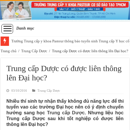
Danh mục
Trường Trung cấp y khoa Pasteur thông báo tuyển sinh Trung cấp Y học cổ
Tuyển sinh lớp sơ cấp xoa bóp bấm huyệt học thứ 7 chủ nhật tại Sài Gòn
Trang chủ
/
Trung Cấp Dược
/
Trung cấp Dược có được liên thông lên Đại học?
Trung cấp Dược có được liên thông
lên Đại học?
03/10/2016
Trung Cấp Dược
Nhiều thí sinh tự nhận thấy không đủ năng lực để thi
tuyển vao các trường Đại học nên có ý định chuyển
hướng sang học
Trung cấp Dược
. Nhưng liệu học
Trung cấp Dược sau khi tốt nghiệp có được liên
thông lên Đại học?