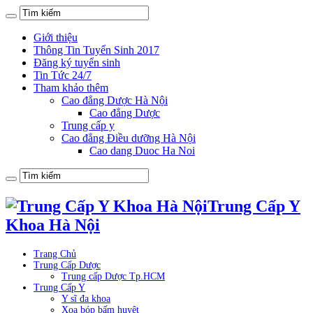
Giới thiệu
Thông Tin Tuyển Sinh 2017
Đăng ký tuyển sinh
Tin Tức 24/7
Tham khảo thêm
Cao đẳng Dược Hà Nội
Cao đẳng Dược
Trung cấp y
Cao đẳng Điều dưỡng Hà Nội
Cao dang Duoc Ha Noi
Trung Cấp Y
Khoa Hà Nội
Trang Chủ
Trung Cấp Dược
Trung cấp Dược Tp.HCM
Trung Cấp Y
Y sĩ đa khoa
Xoa bóp bấm huyệt