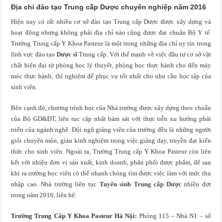
Địa chỉ đào tạo Trung cấp Dược chuyên nghiệp năm 2016
Hiện nay có rất nhiều cơ sở đào tạo Trung cấp Dược được xây dựng và
hoạt động nhưng không phải địa chỉ nào cũng được đạt chuẩn Bộ Y tế.
Trường Trung cấp Y Khoa Pasteur là một trong những địa chỉ uy tín trong
lĩnh vực đào tạo
Dược sĩ
Trung cấp. Với thế mạnh về việc đầu tư cơ sở vật
chất hiện đại từ phòng học lý thuyết, phòng học thực hành cho đến máy
móc thực hành, thí nghiệm để phục vụ tốt nhất cho nhu cầu học tập của
sinh viên.
Bên cạnh đó, chương trình học của Nhà trường được xây dựng theo chuẩn
của Bộ GD&ĐT, liên tục cập nhật bám sát với thực tiễn xu hướng phát
triển của ngành nghề. Đội ngũ giảng viên của trường đều là những người
giỏi chuyên môn, giàu kinh nghiệm trong việc giảng dạy, truyền đạt kiến
thức cho sinh viên. Ngoài ra, Trường Trung cấp Y Khoa Pasteur còn liên
kết với nhiều đơn vị sản xuất, kinh doanh, phân phối dược phẩm, để sau
khi ra trường học viên có thể nhanh chóng tìm được việc làm với mức thu
nhập cao. Nhà trường liên tục
Tuyển sinh Trung cấp Dược
nhiều đợt
trong năm 2016, liên hệ:
Trường Trung Cấp Y Khoa Pasteur Hà Nội:
Phòng 115 – Nhà N1 – số