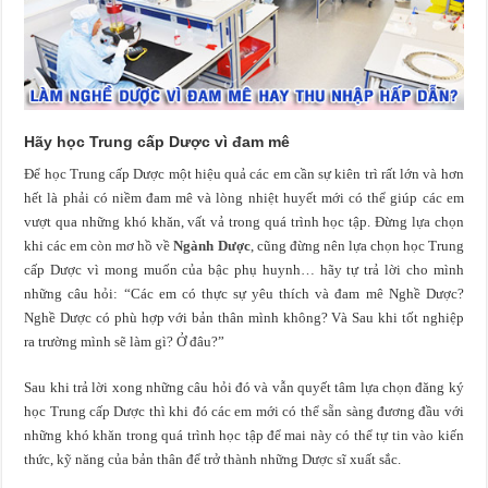
Hãy học Trung cấp Dược vì đam mê
Để học Trung cấp Dược một hiệu quả các em cần sự kiên trì rất lớn và hơn
hết là phải có niềm đam mê và lòng nhiệt huyết mới có thể giúp các em
vượt qua những khó khăn, vất vả trong quá trình học tập. Đừng lựa chọn
khi các em còn mơ hồ về
Ngành Dược
, cũng đừng nên lựa chọn học Trung
cấp Dược vì mong muốn của bậc phụ huynh… hãy tự trả lời cho mình
những câu hỏi: “Các em có thực sự yêu thích và đam mê Nghề Dược?
Nghề Dược có phù hợp với bản thân mình không? Và Sau khi tốt nghiệp
ra trường mình sẽ làm gì? Ở đâu?”
Sau khi trả lời xong những câu hỏi đó và vẫn quyết tâm lựa chọn đăng ký
học Trung cấp Dược thì khi đó các em mới có thể sẵn sàng đương đầu với
những khó khăn trong quá trình học tập để mai này có thể tự tin vào kiến
thức, kỹ năng của bản thân để trở thành những Dược sĩ xuất sắc.