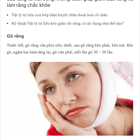
làm răng chắc khỏe
Vật lý trị liệu xoa bóp bấm huyệt chữa thoái hoá cổ chân
Kỹ thuật Vật lý trị liệu kéo giãn cột sống có tác dụng như thế nào?
Gõ răng
Trước hết, gõ răng cửa phía trên, dưới; sau gõ răng bên phải, bên trái. Khi
gõ, ngậm hai hàm răng lại, gõ vừa phải, mỗi lần gõ 30 – 50 lần.