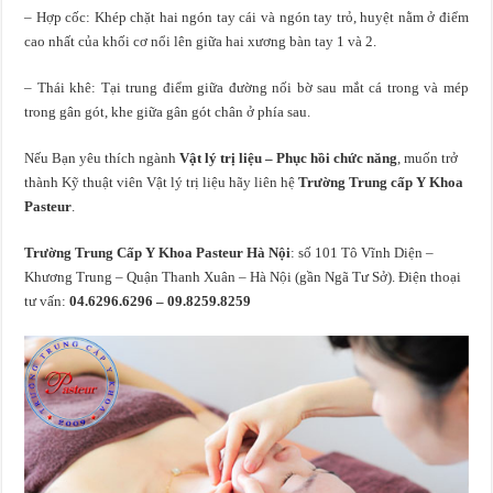
– Hợp cốc: Khép chặt hai ngón tay cái và ngón tay trỏ, huyệt nằm ở điểm
cao nhất của khối cơ nổi lên giữa hai xương bàn tay 1 và 2.
– Thái khê: Tại trung điểm giữa đường nối bờ sau mắt cá trong và mép
trong gân gót, khe giữa gân gót chân ở phía sau.
Nếu Bạn yêu thích ngành
Vật lý trị liệu – Phục hồi chức năng
, muốn trở
thành Kỹ thuật viên Vật lý trị liệu hãy liên hệ
Trường Trung cấp Y Khoa
Pasteur
.
Trường Trung Cấp Y Khoa Pasteur Hà Nội
: số 101 Tô Vĩnh Diện –
Khương Trung – Quận Thanh Xuân – Hà Nội (gần Ngã Tư Sở). Điện thoại
tư vấn:
04.6296.6296 – 09.8259.8259