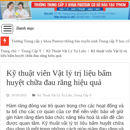
Danh mục
Trường Trung cấp y khoa Pasteur thông báo tuyển sinh Trung cấp Y học cổ
Tuyển sinh lớp sơ cấp xoa bóp bấm huyệt học thứ 7 chủ nhật tại Sài Gòn
Trang chủ
/
Trung Cấp Y
/
Kỹ Thuật Vật Lý Trị Liệu
/
Kỹ thuật viên Vật lý trị
liệu bấm huyệt chữa đau răng hiệu quả
Kỹ thuật viên Vật lý trị liệu bấm
huyệt chữa đau răng hiệu quả
26/10/2015
Kỹ Thuật Vật Lý Trị Liệu
,
Trung Cấp Y
Hàm răng đóng vai trò quan trọng cho các hoạt động và
tu bổ cho các cơ quan của cơ thể nên việc bảo vệ giữ
gìn hàm răng đảm bảo chức năng tiêu hoá là vấn đề cần
được quan tâm.
Kỹ thuật vật lý trị liệu
bấm huyệt chữa
đau răng là một trong những cách giúp giảm đau răng và