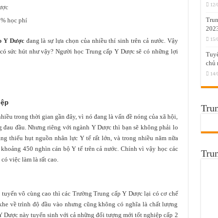
12/
ược
Trun
0% học phí
202
15/
p Y Dược
đang là sự lựa chọn của nhiều thí sinh trên cả nước. Vậy
có sức hút như vậy? Người học Trung cấp Y Dược sẽ có những lợi
Tuyể
chủ 
14/
iệp
Trun
nhiều trong thời gian gần đây, vì nó đang là vấn đề nóng của xã hội,
 đau đầu. Nhưng riêng với ngành Y Dược thì bạn sẽ không phải lo
ang thiếu hụt nguồn nhân lực Y tế rất lớn, và trong nhiều năm nữa
khoảng 450 nghìn cán bộ Y tế trên cả nước. Chính vì vậy học các
Tru
có việc làm là rất cao.
 tuyển vô cùng cao thì các Trường Trung cấp Y Dược lại có cơ chế
khe về trình độ đầu vào nhưng cũng không có nghĩa là chất lượng
 Dược này tuyển sinh với cả những đối tượng mới tốt nghiệp cấp 2