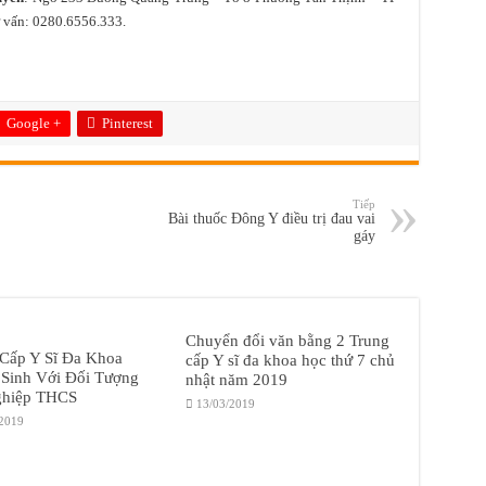
 vấn: 0280.6556.333.
Google +
Pinterest
Tiếp
Bài thuốc Đông Y điều trị đau vai
gáy
Chuyển đổi văn bằng 2 Trung
 Cấp Y Sĩ Đa Khoa
cấp Y sĩ đa khoa học thứ 7 chủ
 Sinh Với Đối Tượng
nhật năm 2019
ghiệp THCS
13/03/2019
/2019