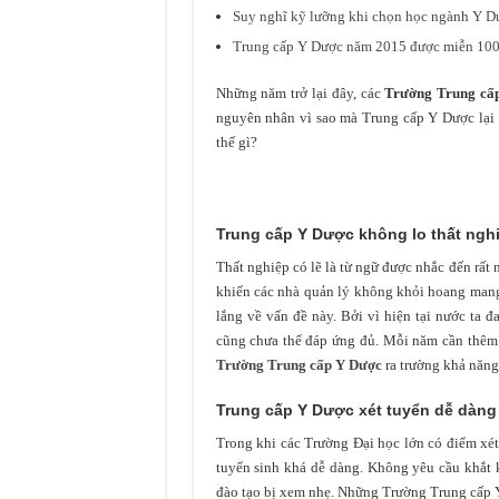
Suy nghĩ kỹ lưỡng khi chọn học ngành Y D
Trung cấp Y Dược năm 2015 được miễn 10
Những năm trở lại đây, các
Trường Trung cấ
nguyên nhân vì sao mà Trung cấp Y Dược lại 
thế gì?
Trung cấp Y Dược không lo thất ngh
Thất nghiệp có lẽ là từ ngữ được nhắc đến rất 
khiến các nhà quản lý không khỏi hoang mang
lắng về vấn đề này. Bởi vì hiện tại nước ta đ
cũng chưa thể đáp ứng đủ. Mỗi năm cần thêm 
Trường Trung cấp Y Dược
ra trường khả năng 
Trung cấp Y Dược xét tuyển dễ dàng
Trong khi các Trường Đại học lớn có điểm xét
tuyển sinh khá dễ dàng. Không yêu cầu khắt 
đào tạo bị xem nhẹ. Những Trường Trung cấp Y