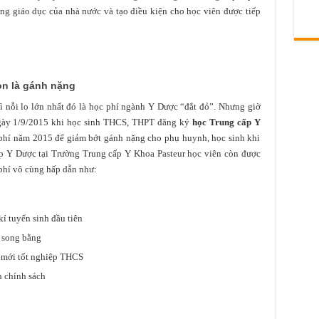
ng giáo dục của nhà nước và tạo điều kiện cho học viên được tiếp
òn là gánh nặng
ì nỗi lo lớn nhất đó là học phí ngành Y Dược “đắt đỏ”. Nhưng giờ
 ngày 1/9/2015 khi học sinh THCS, THPT đăng ký
học Trung cấp Y
hí năm 2015 để giảm bớt gánh nặng cho phụ huynh, học sinh khi
ấp Y Dược tại Trường Trung cấp Y Khoa Pasteur học viên còn được
phí vô cùng hấp dẫn như:
 tuyển sinh đầu tiên
 song bằng
 mới tốt nghiệp THCS
h chính sách