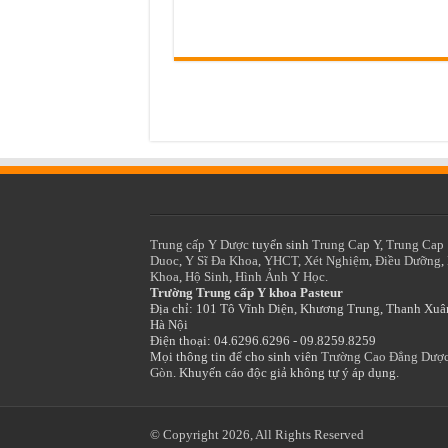
Trung cấp Y Dược
tuyển sinh
Trung Cap Y
,
Trung Cap
Duoc
,
Y Sĩ Đa Khoa
,
YHCT
,
Xét Nghiệm
,
Điều Dưỡng
,
Khoa
,
Hộ Sinh
,
Hình Ảnh Y Học.
Trường Trung cấp Y khoa Pasteur
Địa chỉ: 101 Tô Vĩnh Diện, Khương Trung, Thanh Xuâ
Hà Nội
Điện thoại: 04.6296.6296 - 09.8259.8259
Mọi thông tin để cho sinh viên
Trường Cao Đẳng Dược
Gòn
. Khuyến cáo độc giả không tự ý áp dụng.
© Copyright 2026, All Rights Reserved