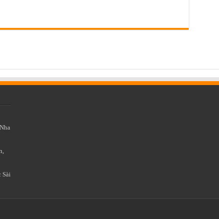
Nha
n,
 Sài