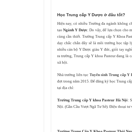
Học Trung cấp Y Dược ở đâu tốt?
Hiện nay, có nhiều Trường đa ngành không c
tạo
Ngành Y Dược
. Do vậy, để lựa chọn cho m
cùng cần thiết. Trường Trung cấp Y Khoa Pas
dạy chắc chắn đây sẽ là môi trường học tập l
nhiều cán bộ Y Dược giàu Y đức, giỏi tay nghề
ra trường, Trung cấp Y khoa Pasteur đang là c
xã hội.
Nhà trường liên tục
Tuyển sinh Trung cấp Y
đợt trong năm 2015. Để đăng ký học Trung cấp
tại địa chỉ:
Trường Trung cấp Y khoa Pasteur Hà Nội
: 
Nội. (Gần Cầu Vượt Ngã Tư Sở). Điện thoại tư
Trường Trung Cấp Y Khoa Pasteur Thái Ng