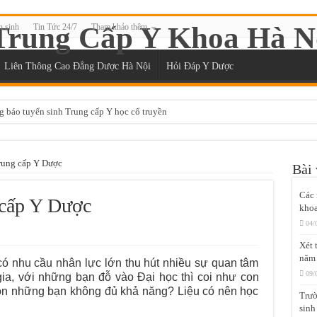
n sinh
Tin Tức 24/7
Tham khảo thêm
Liên Thông Cao Đẳng Dược Hà Nội
Hỏi Đáp Y Dược
g báo tuyển sinh Trung cấp Y học cổ truyền
ệt học thứ 7 chủ nhật tại Sài Gòn
đào tạo chứng chỉ xoa bóp bấm huyệt không?
Trung cấp Y Dược
Bài 
ệt Sài Gòn ở đâu?
Các 
 cấp Y Dược
yệt chuẩn đầu ra Bộ Y tế
khoa
 tại Sài Gòn năm 2020
04/
Xét 
i Gòn năm 2020
năm
ó nhu cầu nhân lực lớn thu hút nhiều sự quan tâm
Gòn mất bao lâu để được cấp chứng chỉ?
09/
gia, với những bạn đỗ vào Đại học thì coi như con
n những bạn không đủ khả năng? Liệu có nên học
t Sài Gòn năm 2020
Trườ
sinh
học thứ 7 chủ nhật