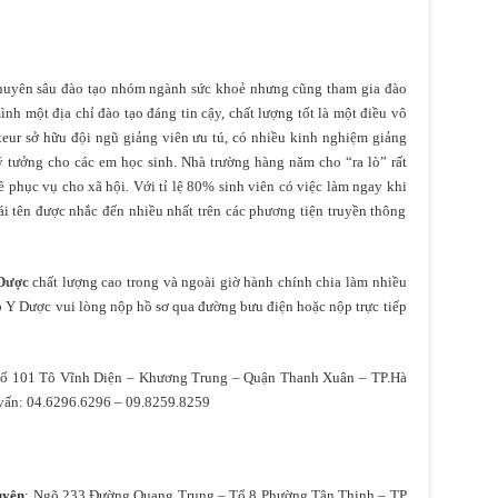
huyên sâu đào tạo nhóm ngành sức khoẻ nhưng cũng tham gia đào
ình một địa chỉ đào tạo đáng tin cậy, chất lượng tốt là một điều vô
teur sở hữu đội ngũ giảng viên ưu tú, có nhiều kinh nghiệm giảng
ý tưởng cho các em học sinh. Nhà trường hàng năm cho “ra lò” rất
 phục vụ cho xã hội. Với tỉ lệ 80% sinh viên có việc làm ngay khi
ái tên được nhắc đến nhiều nhất trên các phương tiện truyền thông
 Dược
chất lượng cao trong và ngoài giờ hành chính chia làm nhiều
 Y Dược vui lòng nộp hồ sơ qua đường bưu điện hoặc nộp trực tiếp
Số 101 Tô Vĩnh Diện – Khương Trung – Quận Thanh Xuân – TP.Hà
 vấn: 04.6296.6296 – 09.8259.8259
uyên
: Ngõ 233 Đường Quang Trung – Tổ 8 Phường Tân Thịnh – TP