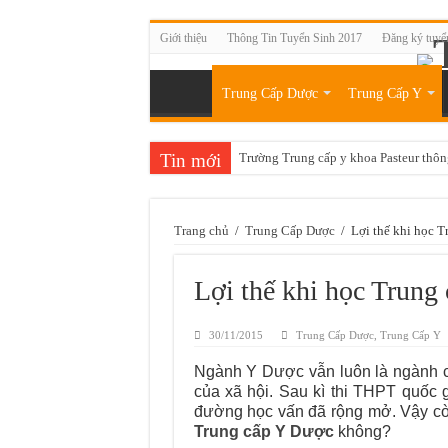
Giới thiệu
Thông Tin Tuyển Sinh 2017
Đăng ký tuyể
Trung Cấp Dược
Trung Cấp Y
Tin mới
Trường Trung cấp y khoa Pasteur thôn
Tuyển sinh lớp sơ cấp xoa bóp bấm huy
Trường Trung cấp Y Khoa Pasteur có 
Trang chủ
/
Trung Cấp Dược
/
Lợi thế khi học 
Học chứng chỉ sơ cấp xoa bóp bấm huy
Lợi thế khi học Trung
Đào tạo kỹ thuật viên xoa bóp bấm hu
Tuyển sinh sơ cấp Xoa bóp bấm huyệt
30/11/2015
Trung Cấp Dược
,
Trung Cấp Y
Đào tạo sơ cấp xoa bóp bấm huyệt Sà
Ngành Y Dược vẫn luôn là ngành c
Học chứng chỉ xoa bóp bấm huyệt Sài 
của xã hội. Sau kì thi THPT quốc 
đường học vấn đã rộng mở. Vậy cò
Tuyển sinh đào tạo xoa bóp bấm huyệ
Trung cấp Y Dược
không?
Đào tạo chứng chỉ xoa bóp bấm huyệt 