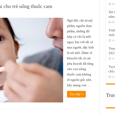
04
i cho trẻ uống thuốc cam
Xét 
năm
Ngộ độc chì từ mỹ
09
phẩm, nguồn thực
Trườ
phẩm, những đồ
sinh
hộp có chì là mối
12
nguy hại với tất cả
mọi người, đặc biệt
Trun
là trẻ nhỏ. Dược sĩ
202
khuyên tất cả các
15
phụ huynh đã từng
Tuyể
cho con uống
chủ 
thuốc cam không
14
rõ nguồn gốc nên
hãy mang con …
Trun
Đọc tiếp »