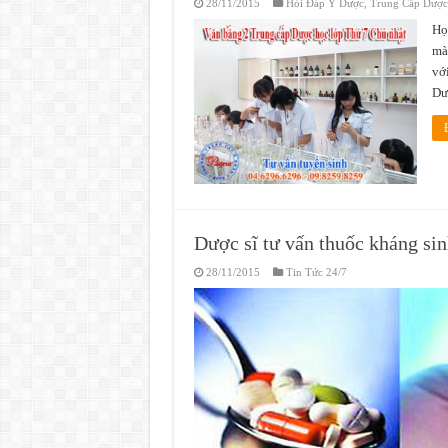
28/11/2015
Hỏi Đáp Y Dược
,
Trung Cấp Dược
Họ
mà
vớ
Dư
Dược sĩ tư vấn thuốc kháng si
28/11/2015
Tin Tức 24/7