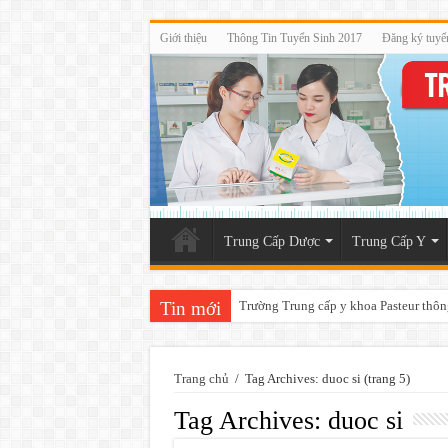
Giới thiệu
Thông Tin Tuyển Sinh 2017
Đăng ký tuyể
Trung Cấp Dược
Trung Cấp Y
Tin mới
Trường Trung cấp y khoa Pasteur thôn
Tuyển sinh lớp sơ cấp xoa bóp bấm huy
Trang chủ
/
Tag Archives: duoc si
(trang 5)
Tag Archives:
duoc si