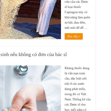
cứu của các Dược
sĩ loại thuốc
Captagon này có
khả năng làm quên
sợ hãi, đau đớn,
mệt mỏi để dễ …
Đọc tiếp »
inh nếu không có đơn của bác sĩ
Kháng thuốc đang
là vấn nạn toàn
cầu, đặc biệt nổi
trội ở các nước
đang phát triển,
trong đó có Việt
Nam. Thống kê của
các Dược sĩ cho
hay, mỗi năm có