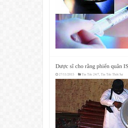
Dược sĩ cho rằng phiến quân I
27/11/2015
Tin Tức 24/7
,
Tin Tức Thời Sự