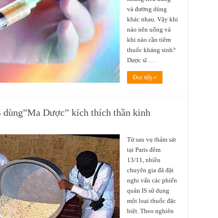
và đường dùng
khác nhau. Vậy khi
nào nên uống và
khi nào cần tiêm
thuốc kháng sinh?
Dược sĩ …
Đọc tiếp »
S dùng”Ma Dược” kích thích thần kinh
Từ sau vụ thảm sát
tại Paris đêm
13/11, nhiều
chuyên gia đã đặt
nghi vấn các phiến
quân IS sử dụng
một loại thuốc đặc
biệt. Theo nghiên