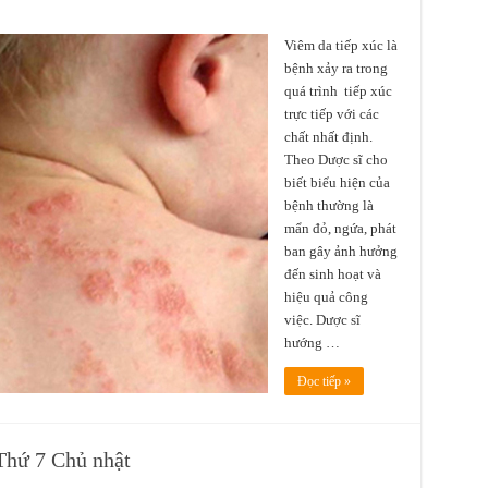
Viêm da tiếp xúc là
bệnh xảy ra trong
quá trình tiếp xúc
trực tiếp với các
chất nhất định.
Theo Dược sĩ cho
biết biểu hiện của
bệnh thường là
mẩn đỏ, ngứa, phát
ban gây ảnh hưởng
đến sinh hoạt và
hiệu quả công
việc. Dược sĩ
hướng …
Đọc tiếp »
Thứ 7 Chủ nhật