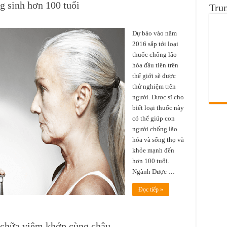
g sinh hơn 100 tuổi
Tru
Dự báo vào năm
2016 sắp tới loại
thuốc chống lão
hóa đầu tiên trên
thế giới sẽ được
thử nghiệm trên
người. Dược sĩ cho
biết loại thuốc này
có thể giúp con
người chống lão
hóa và sống thọ và
khỏe mạnh đến
hơn 100 tuổi.
Ngành Dược …
Đọc tiếp »
 chữa viêm khớp cùng chậu