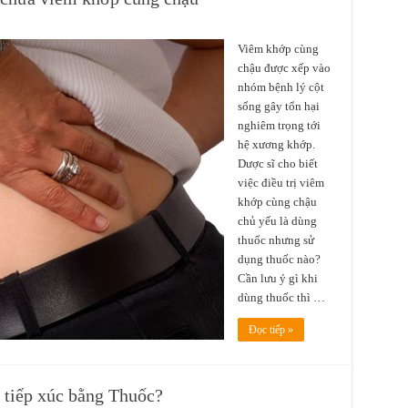
Viêm khớp cùng
chậu được xếp vào
nhóm bệnh lý cột
sống gây tổn hại
nghiêm trọng tới
hệ xương khớp.
Dược sĩ cho biết
việc điều trị viêm
khớp cùng chậu
chủ yếu là dùng
thuốc nhưng sử
dụng thuốc nào?
Cần lưu ý gì khi
dùng thuốc thì …
Đọc tiếp »
a tiếp xúc bằng Thuốc?