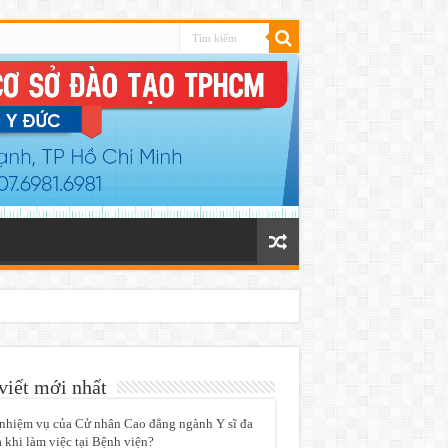
viết mới nhất
nhiệm vụ của Cử nhân Cao đẳng ngành Y sĩ đa
 khi làm việc tại Bệnh viện?