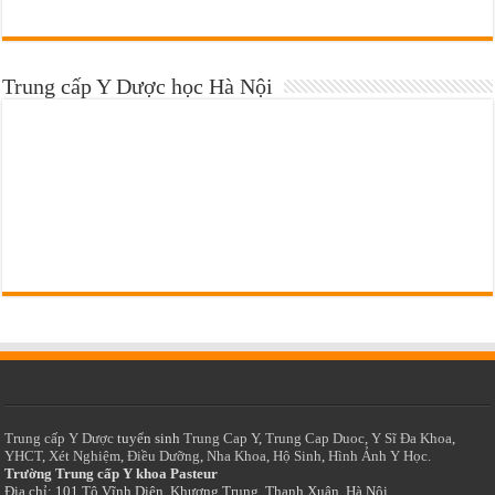
Trung cấp Y Dược học Hà Nội
Trung cấp Y Dược
tuyển sinh
Trung Cap Y
,
Trung Cap Duoc
,
Y Sĩ Đa Khoa
,
YHCT
,
Xét Nghiệm
,
Điều Dưỡng
,
Nha Khoa
,
Hộ Sinh
,
Hình Ảnh Y Học.
Trường Trung cấp Y khoa Pasteur
Địa chỉ: 101 Tô Vĩnh Diện, Khương Trung, Thanh Xuân, Hà Nội