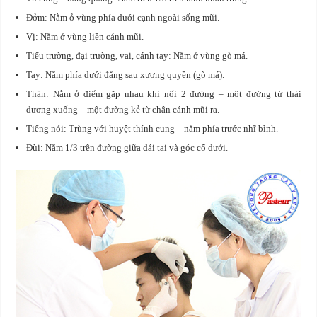
Đởm: Nằm ở vùng phía dưới cạnh ngoài sống mũi.
Vị: Nằm ở vùng liền cánh mũi.
Tiểu trường, đại trường, vai, cánh tay: Nằm ở vùng gò má.
Tay: Nằm phía dưới đằng sau xương quyền (gò má).
Thận: Nằm ở điểm gặp nhau khi nối 2 đường – một đường từ thái
dương xuống – một đường kẻ từ chân cánh mũi ra.
Tiếng nói: Trùng với huyệt thính cung – nằm phía trước nhĩ bình.
Đùi: Nằm 1/3 trên đường giữa dái tai và góc cổ dưới.