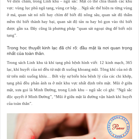
Về diện châm, trong Linh khu – ngũ sắc: Mặt có thể chia thành các khu
vực: vùng lục phủ ngũ tạng, vùng cơ bắp… Ngũ sắc thể hiện ra từng vùng
ở má, quan sát nó nổi hay chìm để biết độ nông sâu, quan sát độ thấm
mềm thì biết thành hay bại, quan sát độ tản ra hay bó gọn vào thì biết
được gần xa. Đây cũng là phương pháp “quan sát ngoại ứng để biết nội
tạng”.
Trong học thuyết kinh lạc đã chỉ rõ: đầu mặt là nơi quan trọng
nhất của toàn thân.
Trong sách Linh khu tà khí tạng phủ bệnh hình viết: 12 kinh mạch, 365
lạc, khí huyết của nó đều từ mặt đi xuống khoang mũi. Tông khí của nó đi
từ trên mũi xuống khíu… Bởi vậy sự biến hóa bệnh lý của các chi khớp,
tạng phủ đều phản ảnh ra ở một khu vực nhất định trên mặt. Mũi ở giữa
mặt, xưa gọi là Minh Đường, trong Linh khu – ngũ sắc có ghi: “Ngũ sắc
độc quyết ở Minh Đường”, “Mũi ở giữa mặt là đường vận hành khí huyết
của toàn thân”.