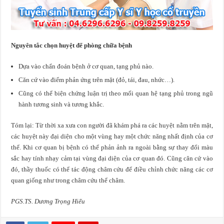
Nguyên tắc chọn huyệt để phòng chữa bệnh
Dựa vào chẩn đoán bệnh ở cơ quan, tạng phủ nào.
Căn cứ vào điểm phản ứng trên mặt (đỏ, tái, đau, nhức…).
Cũng có thể biện chứng luận trị theo mối quan hệ tạng phủ trong ngũ
hành tương sinh và tương khắc.
Tóm lại: Từ thời xa xưa con người đã khám phá ra các huyệt nằm trên mặt,
các huyệt này đại diện cho một vùng hay một chức năng nhất định của cơ
thể. Khi cơ quan bị bệnh có thể phản ảnh ra ngoài bằng sự thay đổi màu
sắc hay tính nhạy cảm tại vùng đại diện của cơ quan đó. Cũng căn cứ vào
đó, thầy thuốc có thể tác động châm cứu để điều chỉnh chức năng các cơ
quan giống như trong châm cứu thể châm.
PGS.TS. Dương Trọng Hiếu