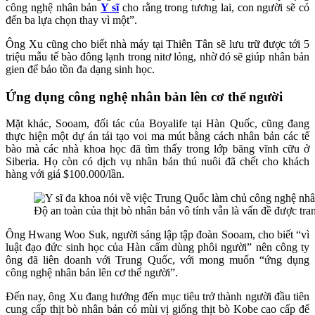
công nghệ nhân bản
Y sĩ
cho rằng trong tương lai, con người sẽ có
đến ba lựa chọn thay vì một”.
Ông Xu cũng cho biết nhà máy tại Thiên Tân sẽ lưu trữ được tới 5
triệu mẫu tế bào đông lạnh trong nitơ lỏng, nhờ đó sẽ giúp nhân bản
gien để bảo tồn đa dạng sinh học.
Ứng dụng công nghệ nhân bản lên cơ thể người
Mặt khác, Sooam, đối tác của Boyalife tại Hàn Quốc, cũng đang
thực hiện một dự án tái tạo voi ma mút bằng cách nhân bản các tế
bào mà các nhà khoa học đã tìm thấy trong lớp băng vĩnh cữu ở
Siberia. Họ còn có dịch vụ nhân bản thú nuôi đã chết cho khách
hàng với giá $100.000/lần.
Độ an toàn của thịt bò nhân bản vô tính vẫn là vấn đề được tra
Ông Hwang Woo Suk, người sáng lập tập đoàn Sooam, cho biết “vì
luật đạo đức sinh học của Hàn cấm dùng phôi người” nên công ty
ông đã liên doanh với Trung Quốc, với mong muốn “ứng dụng
công nghệ nhân bản lên cơ thể người”.
Đến nay, ông Xu đang hướng đến mục tiêu trở thành người đầu tiên
cung cấp thịt bò nhân bản có mùi vị giống thịt bò Kobe cao cấp để