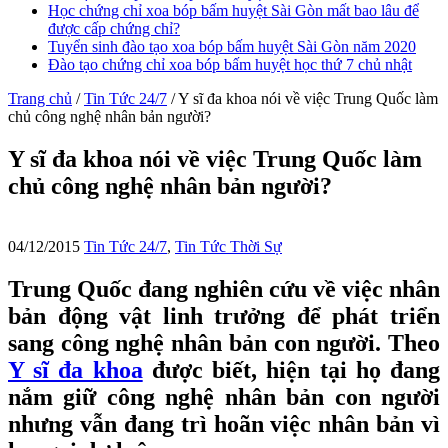
Học chứng chỉ xoa bóp bấm huyệt Sài Gòn mất bao lâu để
được cấp chứng chỉ?
Tuyển sinh đào tạo xoa bóp bấm huyệt Sài Gòn năm 2020
Đào tạo chứng chỉ xoa bóp bấm huyệt học thứ 7 chủ nhật
Trang chủ
/
Tin Tức 24/7
/
Y sĩ đa khoa nói về việc Trung Quốc làm
chủ công nghệ nhân bản người?
Y sĩ đa khoa nói về việc Trung Quốc làm
chủ công nghệ nhân bản người?
04/12/2015
Tin Tức 24/7
,
Tin Tức Thời Sự
Trung Quốc đang nghiên cứu về việc nhân
bản động vật linh trưởng để phát triển
sang công nghệ nhân bản con người. Theo
Y sĩ đa khoa
được biết, hiện tại họ đang
nắm giữ công nghệ nhân bản con người
nhưng vẫn đang trì hoãn việc nhân bản vì