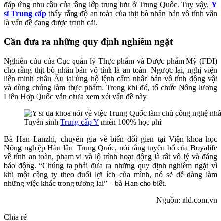
đáp ứng nhu cầu của tầng lớp trung lưu ở Trung Quốc. Tuy vậy,
Y
sĩ Trung cấp
thấy rằng độ an toàn của thịt bò nhân bản vô tính vẫn
là vấn đề đang được tranh cãi.
Cần đưa ra những quy định nghiêm ngặt
Nghiên cứu của Cục quản lý Thực phẩm và Dược phẩm Mỹ (FDI)
cho rằng thịt bò nhân bản vô tính là an toàn. Ngược lại, nghị viện
liên minh châu Âu lại ủng hộ lệnh cấm nhân bản vô tính động vật
và dùng chúng làm thực phẩm. Trong khi đó, tổ chức Nông lương
Liên Hợp Quốc vẫn chưa xem xét vấn đề này.
Tuyển sinh
Trung cấp Y
miễn 100% học phí
Bà Han Lanzhi, chuyên gia về biến đổi gien tại Viện khoa học
Nông nghiệp Hàn lâm Trung Quốc, nói rằng tuyên bố của Boyalife
về tính an toàn, phạm vi và lộ trình hoạt động là rất vô lý và đáng
báo động. “Chúng ta phải đưa ra những quy định nghiêm ngặt vì
khi một công ty theo đuổi lợi ích của mình, nó sẽ dễ dàng làm
những việc khác trong tương lai” – bà Han cho biết.
Nguồn: nld.com.vn
Chia rẻ