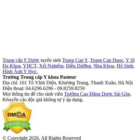
Trung cấp Y Dược
tuyển sinh
Trung Cap Y
,
Trung Cap Duoc
,
Y Sĩ
Đa Khoa
,
YHCT
,
Xét Nghiệm
,
Điều Dưỡng
,
Nha Khoa
,
Hộ Sinh
,
Hình Ảnh Y Học.
Trường Trung cấp Y khoa Pasteur
Địa chỉ: 101 Tô Vĩnh Diện, Khương Trung, Thanh Xuân, Hà Nội
Điện thoại: 04.6296.6296 - 09.8259.8259
Mọi thông tin để cho sinh viên
Trường Cao Đẳng Dược Sài Gòn
.
Khuyến cáo độc giả không tự ý áp dụng.
© Copyright 2026, All Rights Reserved