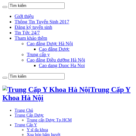
Giới thiệu
Thông Tin Tuyển Sinh 2017
Đăng ký tuyển sinh
Tin Tức 24/7
Tham khảo thêm
Cao đẳng Dược Hà Nội
Cao đẳng Dược
Trung cấp y
Cao đẳng Điều dưỡng Hà Nội
Cao dang Duoc Ha Noi
Trung Cấp Y
Khoa Hà Nội
Trang Chủ
Trung Cấp Dược
Trung cấp Dược Tp.HCM
Trung Cấp Y
Y sĩ đa khoa
Xoa bóp bấm huyệt