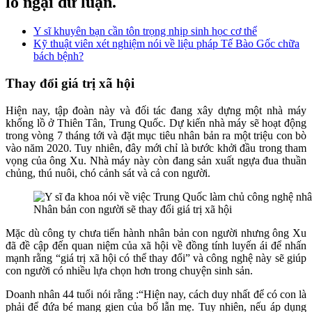
lo ngại dư luận.
Y sĩ khuyên bạn cần tôn trọng nhịp sinh học cơ thể
Kỹ thuật viên xét nghiệm nói về liệu pháp Tế Bào Gốc chữa
bách bệnh?
Thay đổi giá trị xã hội
Hiện nay, tập đoàn này và đối tác đang xây dựng một nhà máy
khổng lồ ở Thiên Tân, Trung Quốc. Dự kiến nhà máy sẽ hoạt động
trong vòng 7 tháng tới và đặt mục tiêu nhân bản ra một triệu con bò
vào năm 2020. Tuy nhiên, đây mới chỉ là bước khởi đầu trong tham
vọng của ông Xu. Nhà máy này còn đang sản xuất ngựa đua thuần
chủng, thú nuôi, chó cảnh sát và cả con người.
Nhân bản con người sẽ thay đổi giá trị xã hội
Mặc dù công ty chưa tiến hành nhân bản con người nhưng ông Xu
đã đề cập đến quan niệm của xã hội về đồng tính luyến ái để nhấn
mạnh rằng “giá trị xã hội có thể thay đổi” và công nghệ này sẽ giúp
con người có nhiều lựa chọn hơn trong chuyện sinh sản.
Doanh nhân 44 tuổi nói rằng :“Hiện nay, cách duy nhất để có con là
phải để đứa bé mang gien của bố lẫn mẹ. Tuy nhiên, nếu áp dụng