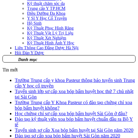
Kỹ thuật chăm sóc da
Trung cấp Y TP.HCM
Điều Dưỡng Đa Khoa
Y Sĩ Y Học Cổ Truyền
Hộ Sinh
Kỹ Thuật Phục Hình Răng
Kỹ Thuật Vật Lý Trị Liệu
Kỹ Thuật Xét Nghiệm
Kỹ Thuật Hình Ảnh Y Học
Liên Thông Cao Đẳng Dược Hà Nội
Hỏi Đáp Y Dược
Danh mục
Tin mới
Trường Trung cấp y khoa Pasteur thông báo tuyển sinh Trung
cấp Y học cổ truyền
Tuyển sinh lớp sơ cấp xoa bóp bấm huyệt học thứ 7 chủ nhật
tại Sài Gòn
Trường Trung cấp Y Khoa Pasteur có đào tạo chứng chỉ xoa
bóp bấm huyệt không?
Học chứng chỉ sơ cấp xoa bóp bấm huyệt Sài Gòn ở đâu?
Đào tạo kỹ thuật viên xoa bóp bấm huyệt chuẩn đầu ra Bộ Y
tế
Tuyển sinh sơ cấp Xoa bóp bấm huyệt tại Sài Gòn năm 2020
Đào tạo sơ cấp xoa bóp bấm huyệt Sài Gòn năm 2020