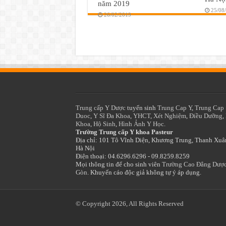
năm 2019
25/08
26/02/2019
Trung cấp Y Dược
tuyển sinh
Trung Cap Y
,
Trung Cap
Duoc
,
Y Sĩ Đa Khoa
,
YHCT
,
Xét Nghiệm
,
Điều Dưỡng
,
Khoa
,
Hộ Sinh
,
Hình Ảnh Y Học.
Trường Trung cấp Y khoa Pasteur
Địa chỉ: 101 Tô Vĩnh Diện, Khương Trung, Thanh Xuâ
Hà Nội
Điện thoại: 04.6296.6296 - 09.8259.8259
Mọi thông tin để cho sinh viên
Trường Cao Đẳng Dược
Gòn
. Khuyến cáo độc giả không tự ý áp dụng.
© Copyright 2026, All Rights Reserved