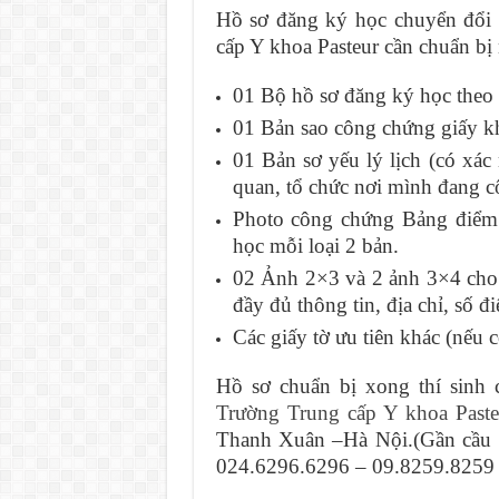
Hồ sơ đăng ký học chuyển đổi
cấp Y khoa Pasteur cần chuẩn bị 
01 Bộ hồ sơ đăng ký học theo
01 Bản sao công chứng giấy kh
01 Bản sơ yếu lý lịch (có xá
quan, tổ chức nơi mình đang cô
Photo công chứng Bảng điểm 
học mỗi loại 2 bản.
02 Ảnh 2×3 và 2 ảnh 3×4 cho 
đầy đủ thông tin, địa chỉ, số đi
Các giấy tờ ưu tiên khác (nếu c
Hồ sơ chuẩn bị xong thí sinh có
Trường Trung cấp Y khoa Paste
Thanh Xuân –Hà Nội.(Gần cầu vư
024.6296.6296 – 09.8259.8259