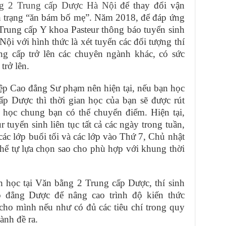
g 2 Trung cấp Dược Hà Nội
để thay đổi vận
nh trạng “ăn bám bố mẹ”. Năm 2018, để đáp ứng
Trung cấp Y khoa Pasteur thông báo tuyển sinh
i với hình thức là xét tuyển các đối tượng thí
ng cấp trở lên các chuyên ngành khác, có sức
trở lên.
ệp Cao đẳng Sư phạm nên hiện tại, nếu bạn học
p Dược thì thời gian học của bạn sẽ được rút
học chung bạn có thể chuyển điểm. Hiện tại,
 tuyển sinh liên tục tất cả các ngày trong tuần,
 các lớp buổi tối và các lớp vào Thứ 7, Chủ nhật
 thể tự lựa chọn sao cho phù hợp với khung thời
h học tại Văn bằng 2 Trung cấp Dược, thí sinh
o đẳng Dược để nâng cao trình độ kiến thức
cho mình nếu như có đủ các tiêu chí trong quy
ành đề ra.