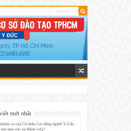
viết mới nhất
nhiệm vụ của Cử nhân Cao đẳng ngành Y sĩ đa
 khi làm việc tại Bệnh viện?