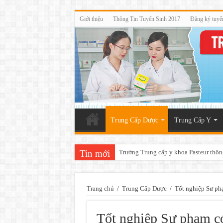
Giới thiệu
Thông Tin Tuyển Sinh 2017
Đăng ký tuyể
Trung Cấp Dược
Trung Cấp Y
Tin mới
Trường Trung cấp y khoa Pasteur thôn
Trang chủ
/
Trung Cấp Dược
/
Tốt nghiệp Sư ph
Tốt nghiệp Sư phạm có