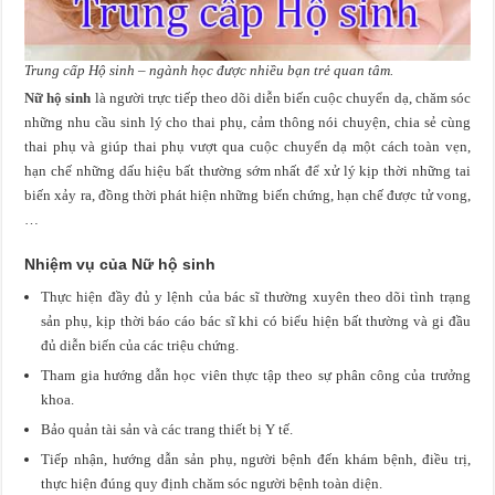
Trung cấp Hộ sinh – ngành học được nhiều bạn trẻ quan tâm.
Nữ hộ sinh
là người trực tiếp theo dõi diễn biến cuộc chuyển dạ, chăm sóc
những nhu cầu sinh lý cho thai phụ, cảm thông nói chuyện, chia sẻ cùng
thai phụ và giúp thai phụ vượt qua cuộc chuyển dạ một cách toàn vẹn,
hạn chế những dấu hiệu bất thường sớm nhất để xử lý kịp thời những tai
biến xảy ra, đồng thời phát hiện những biến chứng, hạn chế được tử vong,
…
Nhiệm vụ của Nữ hộ sinh
Thực hiện đầy đủ y lệnh của bác sĩ thường xuyên theo dõi tình trạng
sản phụ, kịp thời báo cáo bác sĩ khi có biểu hiện bất thường và gi đầu
đủ diễn biến của các triệu chứng.
Tham gia hướng dẫn học viên thực tập theo sự phân công của trưởng
khoa.
Bảo quản tài sản và các trang thiết bị Y tế.
Tiếp nhận, hướng dẫn sản phụ, người bệnh đến khám bệnh, điều trị,
thực hiện đúng quy định chăm sóc người bệnh toàn diện.