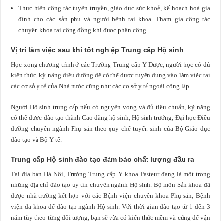
Thực hiện công tác tuyên truyền, giáo dục sức khoẻ, kế hoạch hoá gia
đình cho các sản phụ và người bệnh tại khoa. Tham gia công tác
chuyên khoa tại cộng đồng khi được phân công.
Vị trí làm việc sau khi tốt nghiệp Trung cấp Hộ sinh
Học xong chương trình ở các Trường Trung cấp Y Dược, người học có đủ
kiến thức, kỹ năng điều dưỡng để có thể được tuyển dụng vào làm việc tại
các cơ sở y tế của Nhà nước cũng như các cơ sở y tế ngoài công lập.
Người Hộ sinh trung cấp nếu có nguyện vọng và đủ tiêu chuẩn, kỹ năng
có thể được đào tạo thành Cao đẳng hộ sinh, Hộ sinh trưởng, Đại học Điều
dưỡng chuyên ngành Phụ sản theo quy chế tuyển sinh của Bộ Giáo dục
đào tạo và Bộ Y tế.
Trung cấp Hộ sinh đào tạo đảm bảo chất lượng đầu ra
Tại địa bàn Hà Nội, Trường Trung cấp Y khoa Pasteur đang là một trong
những địa chỉ đào tạo uy tín chuyên ngành Hộ sinh. Bộ môn Sản khoa đã
được nhà trường kết hợp với các Bệnh viện chuyên khoa Phụ sản, Bệnh
viện đa khoa để đào tạo ngành Hộ sinh. Với thời gian đào tạo từ 1 đến 3
năm tùy theo từng đối tượng, bạn sẽ vừa có kiến thức mềm và cứng để vận