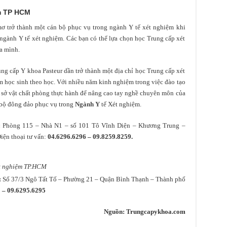
ệm TP HCM
 mơ trở thành một cán bộ phục vụ trong ngành Y tế xét nghiệm khi
ngành Y tế xét nghiệm. Các bạn có thể lựa chọn học Trung cấp xét
a mình.
ng cấp Y khoa Pasteur dần trở thành một địa chỉ học Trung cấp xét
m học sinh theo học. Với nhiều năm kinh nghiệm trong việc đào tạo
ơ sở vật chất phòng thực hành để nâng cao tay nghề chuyên môn của
n bộ đông đảo phục vụ trong
Ngành Y
tế Xét nghiệm.
:
Phòng 115 – Nhà N1 – số 101 Tô Vĩnh Diện – Khương Trung –
iện thoại tư vấn:
04.6296.6296 – 09.8259.8259.
ét nghiệm TP.HCM
:
Số 37/3 Ngô Tất Tố – Phường 21 – Quận Bình Thạnh – Thành phố
 – 09.6295.6295
Nguồn: Trungcapykhoa.com