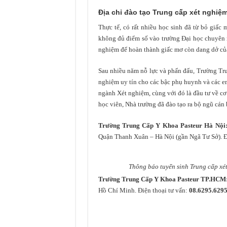
Địa chỉ đào tạo Trung cấp xét nghi
Thực tế, có rất nhiều học sinh đã từ bỏ giấc
không đủ điểm số vào trường Đại học chuyên 
nghiệm để hoàn thành giấc mơ còn dang dở củ
Sau nhiều năm nỗ lực và phấn đấu, Trường Tru
nghiệm uy tín cho các bậc phụ huynh và các e
ngành Xét nghiệm, cùng với đó là đầu tư về c
học viên, Nhà trường đã đào tạo ra bộ ngũ cá
Trường Trung Cấp Y Khoa Pasteur Hà Nội
Quận Thanh Xuân – Hà Nội (gần Ngã Tư Sở). Đ
Thông báo tuyển sinh Trung cấp x
Trường Trung Cấp Y Khoa Pasteur TP.HCM
Hồ Chí Minh. Điện thoại tư vấn:
08.6295.6295