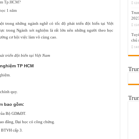
iệm Tp.HCM?
12/
học 1 năm
Trun
202
t trong những ngành nghề có tốc độ phát triển đột biến tại Việt
15/
lực trong Ngành xét nghiệm là rất lớn nên những người theo học
Tuyể
rường cơ hội việc làm vô cùng cao.
chủ 
14/
t triển đột biến tại Việt Nam
t nghiệm TP HCM
Trun
ghiệm.
chính quy.
Tru
ệm
bao gồm:
 của Bộ GD&ĐT.
ao đẳng, Đại học có công chứng.
c BTVH cấp 3.