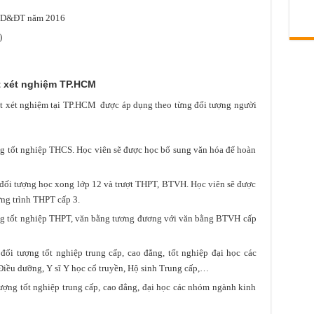
 GD&ĐT năm 2016
)
t xét nghiệm TP.HCM
t xét nghiệm tại TP.HCM được áp dụng theo từng đối tượng người
g tốt nghiệp THCS. Học viên sẽ được học bổ sung văn hóa để hoàn
đối tượng học xong lớp 12 và trượt THPT, BTVH. Học viên sẽ được
ng trình THPT cấp 3.
ng tốt nghiệp THPT, văn bằng tương đương với văn bằng BTVH cấp
ối tượng tốt nghiệp trung cấp, cao đẳng, tốt nghiệp đại học các
Điều dưỡng, Y sĩ Y học cổ truyền, Hộ sinh Trung cấp,…
ượng tốt nghiệp trung cấp, cao đẳng, đại học các nhóm ngành kinh