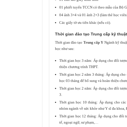
01 phiết tuyển TCCN có theo mẫu của Bộ
04 ảnh 3×4 và 01 ảnh 2×3 (làm thẻ học viên
Các giấy tờ ưu tiên khác (nếu có).
Thời gian đào tạo Trung cấp kỹ thuậ
Thời gian đào tạo
Trung cấp Y
Ngành kỹ thuậ
học như sau:
Thời gian học 3 năm: Áp dụng cho đối tượn
thiện chương trình THPT.
Thời gian học 2 năm 3 tháng: Áp dụng cho 
học 03 tháng để bổ sung và hoàn thiện chươ
Thời gian học 2 năm: Áp dụng cho đối tượ
3.
Thời gian học 10 tháng: Áp dụng cho các đ
nhóm ngành về sức khỏe như Y sĩ đa khoa, 
Thời gian học 12 tháng: Áp dụng cho đối t
tế, ngoại ngữ, sư phạm,…