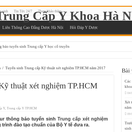
n sinh
Tin Tức 24/7
Tham khảo thêm
Liên Thông Cao Đẳng Dược Hà Nội
Hỏi Đáp Y Dược
g báo tuyển sinh Trung cấp Y học cổ truyền
ệt học thứ 7 chủ nhật tại Sài Gòn
đào tạo chứng chỉ xoa bóp bấm huyệt không?
m
/
Tuyển sinh Trung cấp Kỹ thuật xét nghiệm TP.HCM năm 2017
Bài 
ệt Sài Gòn ở đâu?
Các 
 Kỹ thuật xét nghiệm TP.HCM
yệt chuẩn đầu ra Bộ Y tế
khoa
 tại Sài Gòn năm 2020
04/
Xét 
i Gòn năm 2020
năm
ấp Y
,
Trung cấp Y TP.HCM
Gòn mất bao lâu để được cấp chứng chỉ?
09/
ur thông báo tuyển sinh
Trung cấp xét nghiệm
t Sài Gòn năm 2020
Trườ
trình đào tạo chuẩn của Bộ Y tế đưa ra.
sinh
học thứ 7 chủ nhật