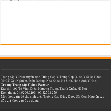
Trung cấp Y Dược
tuyển sinh
Trung Cap Y
,
Trung Cap Duoc
,
Y Sĩ Đa Khoa
,
YHCT
,
Xét Nghiệm
,
Điều Dưỡng
,
Nha Khoa
,
Hộ Sinh
,
Hình Ảnh Y Học.
Trường Trung cấp Y khoa Pasteur
Địa chỉ: 101 Tô Vĩnh Diện, Khương Trung, Thanh Xuân, Hà Nội
Điện thoại: 04.6296.6296 - 09.8259.8259
Mọi thông tin để cho sinh viên
Trường Cao Đẳng Dược Sài Gòn
. Khuyến cáo
độc giả không tự ý áp dụng.