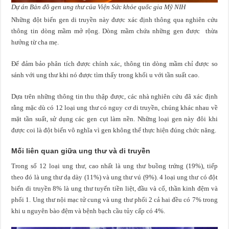
Dự án Bản đồ gen ung thư của Viện Sức khỏe quốc gia Mỹ NIH
Những đột biến gen di truyền này được xác định thông qua nghiên cứu
thông tin dòng mầm mở rộng. Dòng mầm chứa những gen được thừa
hưởng từ cha mẹ.
Để đảm bảo phân tích được chính xác, thông tin dòng mầm chỉ được so
sánh với ung thư khi nó được tìm thấy trong khối u với tần suất cao.
Dựa trên những thông tin thu thập được, các nhà nghiên cứu đã xác định
rằng mặc dù có 12 loại ung thư có nguy cơ di truyền, chúng khác nhau về
mặt tần suất, sử dụng các gen cụt làm nền. Những loại gen này đôi khi
được coi là đột biến vô nghĩa vì gen không thể thực hiện đúng chức năng.
Mối liên quan giữa ung thư và di truyền
Trong số 12 loại ung thư, cao nhất là ung thư buồng trứng (19%), tiếp
theo đó là ung thư dạ dày (11%) và ung thư vú (9%). 4 loại ung thư có đột
biến di truyền 8% là ung thư tuyến tiền liệt, đầu và cổ, thần kinh đệm và
phổi 1. Ung thư nội mạc tử cung và ung thư phổi 2 cả hai đều có 7% trong
khi u nguyên bào đệm và bệnh bạch cầu tủy cấp có 4%.