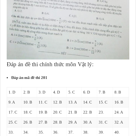
Đáp án đề thi chính thức môn Vật lý:
Đáp án mã đề thi 201
1. D
2. B
3. D
4. D
5. C
6. D
7. B
8. B
9. A
10. B
11. C
12. B
13. A
14. C
15. C
16. B
17. C
18. C
19. B
20. C
21. B
22. B
23.
24. A
25. C
26. B
27. B
28. B
29. A
30. A
31. C
32. A
33.
34.
35.
36.
37.
38.
39.
40.