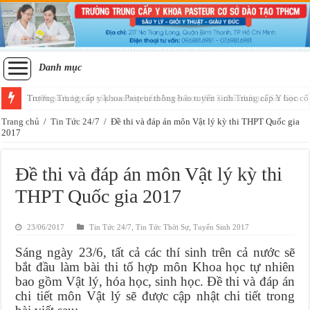
Danh mục
Tuyển sinh lớp sơ cấp xoa bóp bấm huyệt học thứ 7 chủ nhật tại Sài Gòn
Trang chủ
/
Tin Tức 24/7
/
Đề thi và đáp án môn Vật lý kỳ thi THPT Quốc gia
2017
Đề thi và đáp án môn Vật lý kỳ thi
THPT Quốc gia 2017
23/06/2017
Tin Tức 24/7
,
Tin Tức Thời Sự
,
Tuyển Sinh 2017
Sáng ngày 23/6, tất cả các thí sinh trên cả nước sẽ
bắt đầu làm bài thi tổ hợp môn Khoa học tự nhiên
bao gồm Vật lý, hóa học, sinh học. Đề thi và đáp án
chi tiết môn Vật lý sẽ được cập nhật chi tiết trong