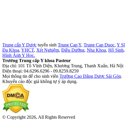
Trung cấp Y Dược
tuyển sinh
Trung Cap Y
,
Trung Cap Duoc
,
Y Sĩ
Đa Khoa
,
YHCT
,
Xét Nghiệm
,
Điều Dưỡng
,
Nha Khoa
,
Hộ Sinh
,
Hình Ảnh Y Học.
Trường Trung cấp Y khoa Pasteur
Địa chỉ: 101 Tô Vĩnh Diện, Khương Trung, Thanh Xuân, Hà Nội
Điện thoại: 04.6296.6296 - 09.8259.8259
Mọi thông tin để cho sinh viên
Trường Cao Đẳng Dược Sài Gòn
.
Khuyến cáo độc giả không tự ý áp dụng.
© Copyright 2026, All Rights Reserved