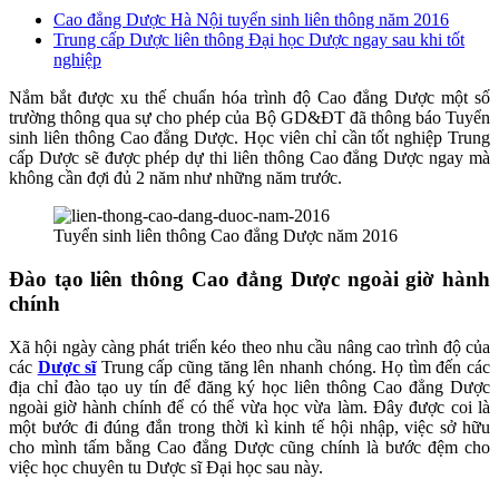
Cao đẳng Dược Hà Nội tuyển sinh liên thông năm 2016
Trung cấp Dược liên thông Đại học Dược ngay sau khi tốt
nghiệp
Nắm bắt được xu thế chuẩn hóa trình độ Cao đẳng Dược một số
trường thông qua sự cho phép của Bộ GD&ĐT đã thông báo Tuyển
sinh liên thông Cao đẳng Dược. Học viên chỉ cần tốt nghiệp Trung
cấp Dược sẽ được phép dự thi liên thông Cao đẳng Dược ngay mà
không cần đợi đủ 2 năm như những năm trước.
Tuyển sinh liên thông Cao đẳng Dược năm 2016
Đào tạo liên thông Cao đẳng Dược ngoài giờ hành
chính
Xã hội ngày càng phát triển kéo theo nhu cầu nâng cao trình độ của
các
Dược sĩ
Trung cấp cũng tăng lên nhanh chóng. Họ tìm đến các
địa chỉ đào tạo uy tín để đăng ký học liên thông Cao đẳng Dược
ngoài giờ hành chính để có thể vừa học vừa làm. Đây được coi là
một bước đi đúng đắn trong thời kì kinh tế hội nhập, việc sở hữu
cho mình tấm bằng Cao đẳng Dược cũng chính là bước đệm cho
việc học chuyên tu Dược sĩ Đại học sau này.