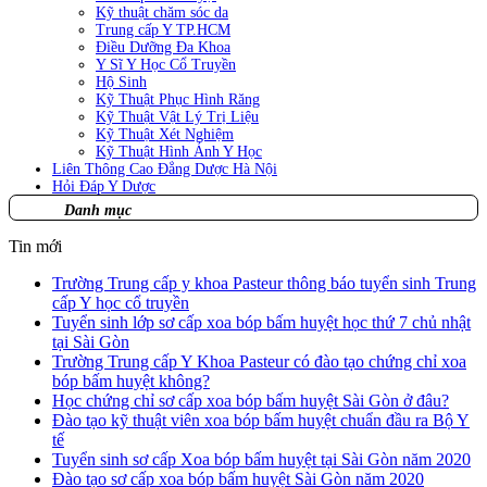
Kỹ thuật chăm sóc da
Trung cấp Y TP.HCM
Điều Dưỡng Đa Khoa
Y Sĩ Y Học Cổ Truyền
Hộ Sinh
Kỹ Thuật Phục Hình Răng
Kỹ Thuật Vật Lý Trị Liệu
Kỹ Thuật Xét Nghiệm
Kỹ Thuật Hình Ảnh Y Học
Liên Thông Cao Đẳng Dược Hà Nội
Hỏi Đáp Y Dược
Danh mục
Tin mới
Trường Trung cấp y khoa Pasteur thông báo tuyển sinh Trung
cấp Y học cổ truyền
Tuyển sinh lớp sơ cấp xoa bóp bấm huyệt học thứ 7 chủ nhật
tại Sài Gòn
Trường Trung cấp Y Khoa Pasteur có đào tạo chứng chỉ xoa
bóp bấm huyệt không?
Học chứng chỉ sơ cấp xoa bóp bấm huyệt Sài Gòn ở đâu?
Đào tạo kỹ thuật viên xoa bóp bấm huyệt chuẩn đầu ra Bộ Y
tế
Tuyển sinh sơ cấp Xoa bóp bấm huyệt tại Sài Gòn năm 2020
Đào tạo sơ cấp xoa bóp bấm huyệt Sài Gòn năm 2020