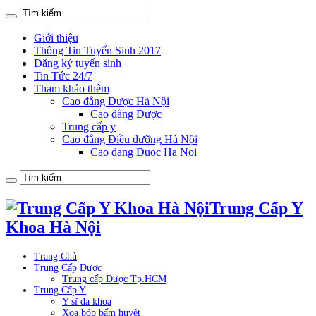
Giới thiệu
Thông Tin Tuyển Sinh 2017
Đăng ký tuyển sinh
Tin Tức 24/7
Tham khảo thêm
Cao đẳng Dược Hà Nội
Cao đẳng Dược
Trung cấp y
Cao đẳng Điều dưỡng Hà Nội
Cao dang Duoc Ha Noi
Trung Cấp Y
Khoa Hà Nội
Trang Chủ
Trung Cấp Dược
Trung cấp Dược Tp.HCM
Trung Cấp Y
Y sĩ đa khoa
Xoa bóp bấm huyệt