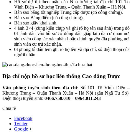
Hồ sơ dự thi theo mẫu của Nhà trường tại địa chỉ 101 Tô
Vĩnh Diện – Khương Trung – Quận Thanh Xuân – Hà Nội.
Bản sao bằng tốt nghiệp Trung cấp dược (có công chứng).
Bản sao Bảng điểm (có công chứng).
Bản sao giấy khai sinh.
4 ảnh 3×4 (cùng kiểu chụp và ghi rõ họ tên sau ảnh) trong đó
01 ảnh dán vào hồ sơ có đóng dấu giáp lai của cơ quan nơi
sinh viên công tác xác nhận hoặc chính quyền địa phương nơi
sinh viên cư trú xác nhận.
01phong bì dán tem ghi rõ họ tên và địa chỉ, số điện thoại của
người nhận.
Địa chỉ nộp hồ sơ học liên thông Cao đẳng Dược
Văn phòng tuyển sinh theo địa chỉ
: Số 101 Tô Vĩnh Diện –
Khương Trung – Quận Thanh Xuân – Hà Nội (gần Ngã Tư Sở).
Điện thoại tuyển sinh:
0466.750.010 – 0964.011.243
Chia rẻ
Facebook
Twitter
Google +