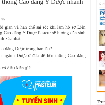
n thông Cao đẳng Y Dược nhanh
04
 Nội
ời gian và hạn chế sai sót khi làm hồ sơ Liên
 Cao đẳng Y Dược Pasteur sẽ hướng dẫn sinh
nh xác nhất.
Cao đẳng Dược trong bao lâu?
ổi ngành Dược ở đâu để liên thông Cao đẳng
có điều kiện gì?
Trun