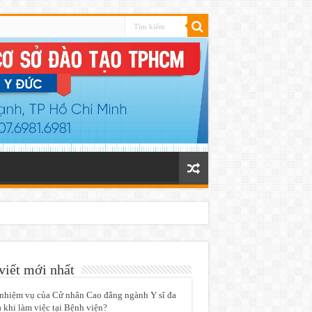
viết mới nhất
nhiệm vụ của Cử nhân Cao đẳng ngành Y sĩ đa
 khi làm việc tại Bệnh viện?