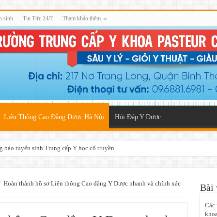
n sinh
Tin Tức 24/7
Tham khảo thêm
Liên Thông Cao Đẳng Dược Hà Nội
Hỏi Đáp Y Dược
g báo tuyển sinh Trung cấp Y học cổ truyền
/
Hoàn thành hồ sơ Liên thông Cao đẳng Y Dược nhanh và chính xác
Bài 
Các 
khoa