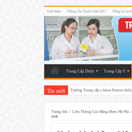
Giới thiệu
Thông Tin Tuyển Sinh 2017
Đăng ký tuyể
Trung Cấp Dược
Trung Cấp Y
Tin mới
Trường Trung cấp y khoa Pasteur thôn
Trang chủ
/
Liên Thông Cao Đẳng Dược Hà Nội
nhất