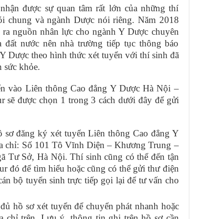
hận được sự quan tâm rất lớn của những thí
ói chung và ngành Dược nói riêng. Năm 2018
ạo ra nguồn nhân lực cho ngành Y Dược chuyên
 đất nước nên nhà trường tiếp tục thông báo
 Dược theo hình thức xét tuyển với thí sinh đã
 sức khỏe.
ển vào Liên thông Cao đẳng Y Dược Hà Nội –
 sẽ được chọn 1 trong 3 cách dưới đây để gửi
hồ sơ đăng ký xét tuyển Liên thông Cao đẳng Y
 địa chỉ: Số 101 Tô Vĩnh Diện – Khương Trung –
 Tư Sở, Hà Nội. Thí sinh cũng có thể đến tận
r đó để tìm hiểu hoặc cũng có thể gửi thư điện
cán bộ tuyển sinh trực tiếp gọi lại để tư vấn cho
 đủ hồ sơ xét tuyển để chuyển phát nhanh hoặc
 chỉ trên. Lưu ý, thông tin ghi trên hồ sơ cần