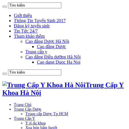
Giới thiệu
Thông Tin Tuyển Sinh 2017
Đăng ký tuyển sinh
Tin Tức 24/7
Tham khảo thêm
Cao đẳng Dược Hà Nội
Cao đẳng Dược
Trung cấp y
Cao đẳng Điều dưỡng Hà Nội
Cao dang Duoc Ha Noi
Trung Cấp Y
Khoa Hà Nội
Trang Chủ
Trung Cấp Dược
Trung cấp Dược Tp.HCM
Trung Cấp Y
Y sĩ đa khoa
Xoa bóp bấm huyệt