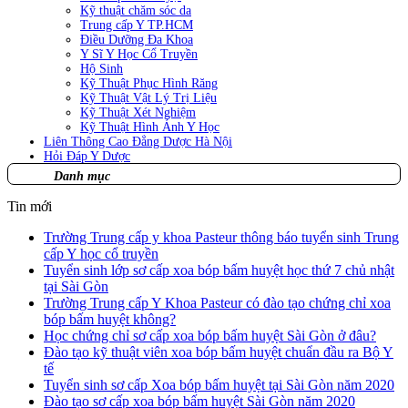
Kỹ thuật chăm sóc da
Trung cấp Y TP.HCM
Điều Dưỡng Đa Khoa
Y Sĩ Y Học Cổ Truyền
Hộ Sinh
Kỹ Thuật Phục Hình Răng
Kỹ Thuật Vật Lý Trị Liệu
Kỹ Thuật Xét Nghiệm
Kỹ Thuật Hình Ảnh Y Học
Liên Thông Cao Đẳng Dược Hà Nội
Hỏi Đáp Y Dược
Danh mục
Tin mới
Trường Trung cấp y khoa Pasteur thông báo tuyển sinh Trung
cấp Y học cổ truyền
Tuyển sinh lớp sơ cấp xoa bóp bấm huyệt học thứ 7 chủ nhật
tại Sài Gòn
Trường Trung cấp Y Khoa Pasteur có đào tạo chứng chỉ xoa
bóp bấm huyệt không?
Học chứng chỉ sơ cấp xoa bóp bấm huyệt Sài Gòn ở đâu?
Đào tạo kỹ thuật viên xoa bóp bấm huyệt chuẩn đầu ra Bộ Y
tế
Tuyển sinh sơ cấp Xoa bóp bấm huyệt tại Sài Gòn năm 2020
Đào tạo sơ cấp xoa bóp bấm huyệt Sài Gòn năm 2020