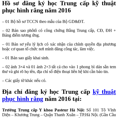
Hồ sơ đăng ký học Trung cấp kỹ thuật
phục hình răng năm 2016
– 01 Bộ hồ sơ TCCN theo mẫu của Bộ GD&ĐT.
– 02 Bản sao phôtô có công chứng Bằng Trung cấp, CĐ, ĐH +
Bảng điểm tương ứng.
– 01 Bản sơ yếu lý lịch có xác nhận của chính quyền địa phương
hoặc cơ quan tổ chức nơi mình đăng công tác, làm việc.
– 01 Bản sao giấy khai sinh.
– 02 ảnh 3×4 và 01 ảnh 2×3 tất cả cho vào 1 phong bì dán sẵn tem
thư và ghi rõ họ tên, địa chỉ số điện thoại liên hệ khi cần báo tin.
– Các giấy tờ khác nếu có.
Địa chỉ đăng ký học Trung cấp
kỹ thuật
phục hình răng
năm 2016 tại:
Trường Trung cấp Y khoa Pasteur Hà Nội:
Số 101 Tô Vĩnh
Diện – Khương Trung – Quận Thanh Xuân – TP.Hà Nội. (Gần Cầu