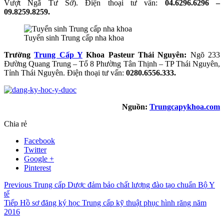
Vượt Ngã Tư Sở). Điện thoại tư vấn:
04.6296.6296 –
09.8259.8259.
Tuyển sinh Trung cấp nha khoa
Trường
Trung Cấp Y
Khoa Pasteur Thái Nguyên:
Ngõ 233
Đường Quang Trung – Tổ 8 Phường Tân Thịnh – TP Thái Nguyên,
Tỉnh Thái Nguyên. Điện thoại tư vấn:
0280.6556.333.
Nguồn:
Trungcapykhoa.com
Chia rẻ
Facebook
Twitter
Google +
Pinterest
Previous
Trung cấp Dược đảm bảo chất lượng đào tạo chuẩn Bộ Y
tế
Tiếp
Hồ sơ đăng ký học Trung cấp kỹ thuật phục hình răng năm
2016