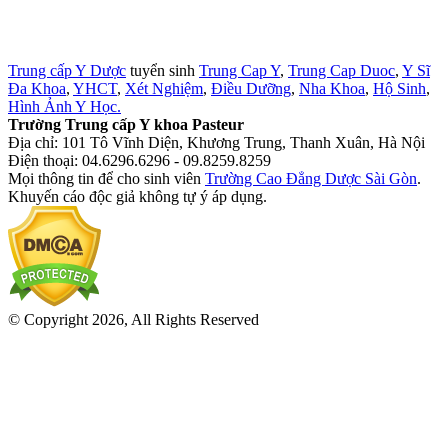
Trung cấp Y Dược
tuyển sinh
Trung Cap Y
,
Trung Cap Duoc
,
Y Sĩ
Đa Khoa
,
YHCT
,
Xét Nghiệm
,
Điều Dưỡng
,
Nha Khoa
,
Hộ Sinh
,
Hình Ảnh Y Học.
Trường Trung cấp Y khoa Pasteur
Địa chỉ: 101 Tô Vĩnh Diện, Khương Trung, Thanh Xuân, Hà Nội
Điện thoại: 04.6296.6296 - 09.8259.8259
Mọi thông tin để cho sinh viên
Trường Cao Đẳng Dược Sài Gòn
.
Khuyến cáo độc giả không tự ý áp dụng.
© Copyright 2026, All Rights Reserved