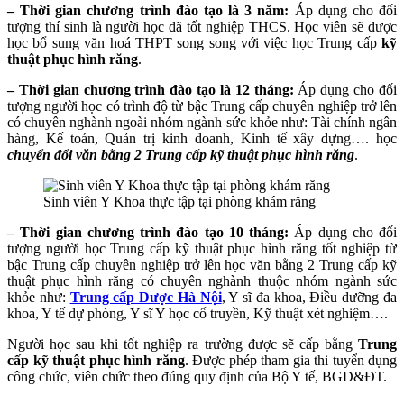
– Thời gian chương trình đào tạo là 3 năm:
Áp dụng cho đối
tượng thí sinh là người học đã tốt nghiệp THCS. Học viên sẽ được
học bổ sung văn hoá THPT song song với việc học Trung cấp
kỹ
thuật phục hình răng
.
– Thời gian chương trình đào tạo là 12 tháng:
Áp dụng cho đối
tượng người học có trình độ từ bậc Trung cấp chuyên nghiệp trở lên
có chuyên nghành ngoài nhóm ngành sức khỏe như: Tài chính ngân
hàng, Kế toán, Quản trị kinh doanh, Kinh tế xây dựng…. học
chuyển đổi văn bằng 2 Trung cấp kỹ thuật phục hình răng
.
Sinh viên Y Khoa thực tập tại phòng khám răng
– Thời gian chương trình đào tạo 10 tháng:
Áp dụng cho đối
tượng người học Trung cấp kỹ thuật phục hình răng tốt nghiệp từ
bậc Trung cấp chuyên nghiệp trở lên học văn bằng 2 Trung cấp kỹ
thuật phục hình răng có chuyên nghành thuộc nhóm ngành sức
khỏe như:
Trung cấp Dược Hà Nội
, Y sĩ đa khoa, Điều dưỡng đa
khoa, Y tế dự phòng, Y sĩ Y học cổ truyền, Kỹ thuật xét nghiệm….
Người học sau khi tốt nghiệp ra trường được sẽ cấp bằng
Trung
cấp kỹ thuật phục hình răng
. Được phép tham gia thi tuyển dụng
công chức, viên chức theo đúng quy định của Bộ Y tế, BGD&ĐT.