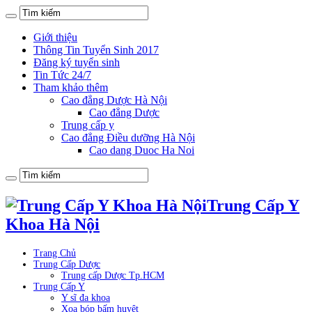
Giới thiệu
Thông Tin Tuyển Sinh 2017
Đăng ký tuyển sinh
Tin Tức 24/7
Tham khảo thêm
Cao đẳng Dược Hà Nội
Cao đẳng Dược
Trung cấp y
Cao đẳng Điều dưỡng Hà Nội
Cao dang Duoc Ha Noi
Trung Cấp Y
Khoa Hà Nội
Trang Chủ
Trung Cấp Dược
Trung cấp Dược Tp.HCM
Trung Cấp Y
Y sĩ đa khoa
Xoa bóp bấm huyệt