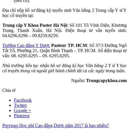
(nếu có).
Địa chỉ nộp hồ sơ đăng ký tuyển sinh Văn bằng 2 Trung cấp Y sĩ Y
học cổ truyền tại:
Trung cấp Y Khoa Paster Hà Nội
: Số 101 Tô Vĩnh Diện, Khương
Trung, Thanh Xuân, Hà Nội. Điện thoại tư vấn tuyển sinh:
04.6296.6296 – 09.8259.8259.
Trường Cao đẳng Y Dược
Pasteur TP. HCM
: Số 37/3 Đường Ngô
Tất Tố, Phường 21, Quận Bình Thạnh – TP. HCM. Số điện thoại tư
vấn: 08. 6295.6295 – 09. 6295.6295.
Nhà trường liên tục nhận hồ sơ đăng ký học Văn bằng 2 Y sĩ Y học
cổ truyền trong và ngoài giờ hành chính tất cả các ngày trong tuần.
Nguồn:
Trungcapykhoa.com
Chia rẻ
Facebook
Twitter
Google +
Pinterest
Previous
Học phí Cao đẳng Dược năm 2017 là bao nhiêu?