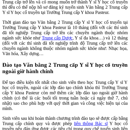
Trung cấp trở lên và có mong muốn trở thành Y sĩ Y học cổ truyền
thì đều có thể nộp hồ sơ đăng ký tuyển sinh Văn bằng 2 Trung cấp
Y sĩ Y học cổ truyền tại Trường Trung cấp Y khoa Pasteur.
Thời gian đào tạo Văn bằng 2 Trung cấp Y sĩ Y học cổ truyển tại
Trường Trung cấp Y khoa Pasteur là 10 tháng (đối với các thí sinh
đã tốt nghiệp Trung cấp trở lên các chuyên ngành thuộc nhóm
ngành sức khỏe như
Trung cấp Dược
, Y sĩ đa khoa…) và 12 tháng
(đối với các thí sinh đã tốt nghiệp trình độ Trung cấp trở lên các
chuyên ngành không thuộc nhóm ngành sức khỏe như: Nhạc họa,
Văn hóa, Xây dựng…
Đào tạo Văn bằng 2 Trung cấp Y sĩ Y học cổ truyền
ngoài giờ hành chính
Để tạo điều kiện tốt nhất cho sinh viên theo học Trung cấp Y sĩ Y
học cổ truyền, ngoài các lớp đào tạo chính khóa thì Trường Trung
cấp Y khoa Pasteur còn mở thêm các lớp đào tạo ngoài giờ hành
chính (có thể là các buổi tối trong tuần hoặc cả ngày thứ 7, chủ
nhật) sao cho phù hợp với quỹ thời gian và công việc hiện tại của
mình.
Sinh viên sau khi hoàn thành chương trình đào tạo sẽ được cấp bằng
Trung cấp chính quy và được phép
liên thông Bác sĩ
Y học cổ
truyền nếu đáp ứng được các tiêu chí trong quy chế tuyển sinh liên