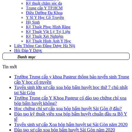
Kỹ thuật chăm sóc da
Trung cấp Y TP.HCM
Điều Dưỡng Đa Khoa
Y Sĩ Y Học Cổ Truyền
Hộ Sinh
Kỹ Thuật Phục Hình Răng
Kỹ Thuật Vật Lý Trị Liệu
Kỹ Thuật Xét Nghiệm
Kỹ Thuật Hình Ảnh Y Học
Liên Thông Cao Đẳng Dược Hà Nội
Hỏi Đáp Y Dược
Danh mục
Tin mới
Trường Trung cấp y khoa Pasteur thông báo tuyển sinh Trung
cấp Y học cổ truyền
Tuyển sinh lớp sơ cấp xoa bóp bấm huyệt học thứ 7 chủ nhật
tại Sài Gòn
Trường Trung cấp Y Khoa Pasteur có đào tạo chứng chỉ xoa
bóp bấm huyệt không?
Học chứng chỉ sơ cấp xoa bóp bấm huyệt Sài Gòn ở đâu?
Đào tạo kỹ thuật viên xoa bóp bấm huyệt chuẩn đầu ra Bộ Y
tế
Tuyển sinh sơ cấp Xoa bóp bấm huyệt tại Sài Gòn năm 2020
Đào tạo sơ cấp xoa bóp bấm huyệt Sài Gòn năm 2020