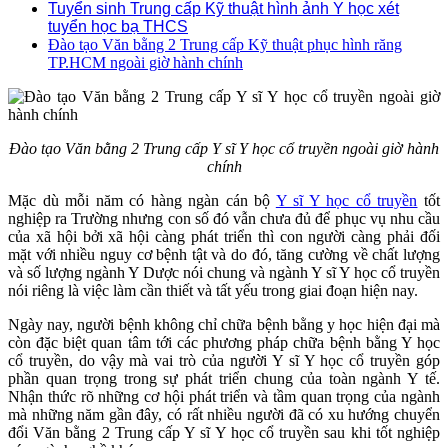
Tuyển sinh Trung cấp Kỹ thuật hình ảnh Y học xét
tuyển học bạ THCS
Đào tạo Văn bằng 2 Trung cấp Kỹ thuật phục hình răng
TP.HCM ngoài giờ hành chính
Đào tạo Văn bằng 2 Trung cấp Y sĩ Y học cổ truyền ngoài giờ hành
chính
Mặc dù mỗi năm có hàng ngàn cán bộ
Y sĩ Y học cổ truyền
tốt
nghiệp ra Trường nhưng con số đó vẫn chưa đủ để phục vụ nhu cầu
của xã hội bởi xã hội càng phát triển thì con người càng phải đối
mặt với nhiều nguy cơ bệnh tật và do đó, tăng cường về chất lượng
và số lượng ngành Y Dược nói chung và ngành Y sĩ Y học cổ truyền
nói riêng là việc làm cần thiết và tất yếu trong giai đoạn hiện nay.
Ngày nay, người bệnh không chỉ chữa bệnh bằng y học hiện đại mà
còn đặc biệt quan tâm tới các phương pháp chữa bệnh bằng Y học
cổ truyền, do vậy mà vai trò của người Y sĩ Y học cổ truyền góp
phần quan trọng trong sự phát triển chung của toàn ngành Y tế.
Nhận thức rõ những cơ hội phát triển và tầm quan trọng của ngành
mà những năm gần đây, có rất nhiều người đã có xu hướng chuyển
đổi Văn bằng 2 Trung cấp Y sĩ Y học cổ truyền sau khi tốt nghiệp