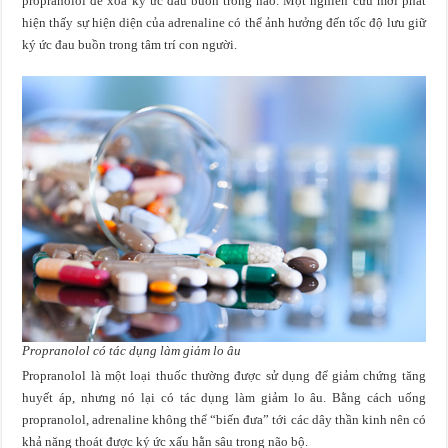
propranolol để xóa ký ức đau buồn trong não. Một nghiên cứu mới phát
hiện thấy sự hiện diện của adrenaline có thể ảnh hưởng đến tốc độ lưu giữ
ký ức đau buồn trong tâm trí con người.
Propranolol có tác dụng làm giảm lo âu
Propranolol là một loại thuốc thường được sử dụng để giảm chứng tăng
huyết áp, nhưng nó lại có tác dụng làm giảm lo âu. Bằng cách uống
propranolol, adrenaline không thể “biến đưa” tới các dây thần kinh nên có
khả năng thoát được ký ức xấu hằn sâu trong não bộ.