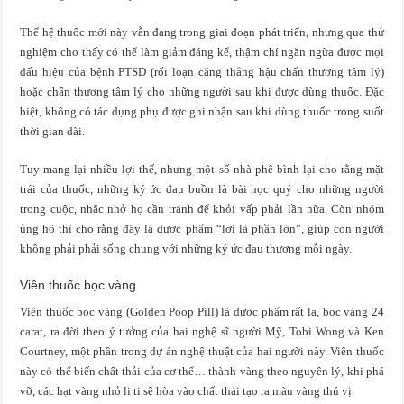
Thế hệ thuốc mới này vẫn đang trong giai đoạn phát triển, nhưng qua thử
nghiệm cho thấy có thể làm giảm đáng kể, thậm chí ngăn ngừa được mọi
dấu hiệu của bệnh PTSD (rối loạn căng thẳng hậu chấn thương tâm lý)
hoặc chấn thương tâm lý cho những người sau khi được dùng thuốc. Đặc
biệt, không có tác dụng phụ được ghi nhận sau khi dùng thuốc trong suốt
thời gian dài.
Tuy mang lại nhiều lợi thế, nhưng một số nhà phê bình lại cho rằng mặt
trái của thuốc, những ký ức đau buồn là bài học quý cho những người
trong cuộc, nhắc nhở họ cần tránh để khỏi vấp phải lần nữa. Còn nhóm
ủng hộ thì cho rằng đây là dược phẩm “lợi là phần lớn”, giúp con người
không phải phải sống chung với những ký ức đau thương mỗi ngày.
Viên thuốc bọc vàng
Viên thuốc bọc vàng (Golden Poop Pill) là dược phẩm rất lạ, bọc vàng 24
carat, ra đời theo ý tưởng của hai nghệ sĩ người Mỹ, Tobi Wong và Ken
Courtney, một phần trong dự án nghệ thuật của hai người này. Viên thuốc
này có thể biến chất thải của cơ thể… thành vàng theo nguyên lý, khi phá
vỡ, các hạt vàng nhỏ li ti sẽ hòa vào chất thải tạo ra màu vàng thú vị.