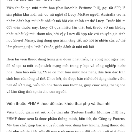
Viên thuốc tạo mùi nước hoa (Swallowable Perfume Pill), gọi tắt SPP, là
sản phẩm khá mới mẻ, do nữ nghệ sĩ Lucy McRae người Australia tạo ra
nhằm đánh bạt mùi bất nhã từ mô hôi của chính cơ thể Lucy. Trước khi ra
đời viên thuốc này, Lucy đã qua nhiều lần thất bại, thuốc vỡ mà không
phát ra bất kỳ mùi thơm nào, bởi vậy Lucy đã hợp tác với chuyên gia sinh
học Sheref Mansy, ứng dụng quá trình tăng tiết mồ hôi tự nhiên của cơ thể
làm phương tiện “mồi” thuốc, giúp đánh át mùi mồ hôi.
Hiện tại viên thuốc đang trong giai đoạn phát triển, hy vọng một ngày nào
đó sẽ tạo ra một cuộc cách mạng mới trong y học và công nghiệp nước
hoa. Đảm bảo mỗi người sẽ có một loại nước hoa riêng dựa trên đặc tính
sinh học của từng cá thể. Chưa hết, do được bào chế dưới dạng thuốc viên,
nên dễ sử dụng, biến mồ hôi thành mùi thơm lạ, giúp cuộc sống thăng hoa
và làm tăng tính tự tin cho con người.
Viên thuốc PHMP theo dõi sức khỏe thai phụ và thai nhí
Viên thuốc giám sát sức khỏe thai nhi (Proteus Health Monitor Pill) hay
PHMP được xem là dược phẩm thông minh, hữu ích, do Công ty Proteus,
Mỹ bào chế, giúp bác sĩ quyết định việc dùng hay không dùng thuốc đối
với phụ nữ thai kỳ, vấn đề nan y và quan trọng đối với phụ nữ giai đoạn