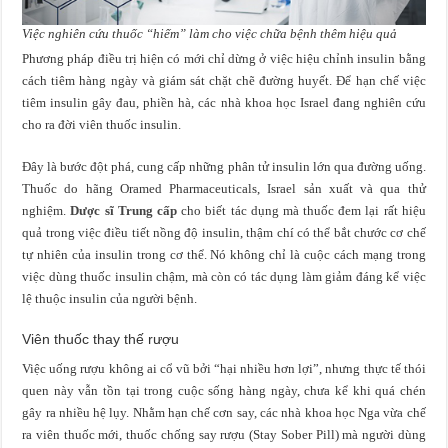
Việc nghiên cứu thuốc “hiếm” làm cho việc chữa bệnh thêm hiệu quả
Phương pháp điều trị hiện có mới chỉ dừng ở việc hiệu chỉnh insulin bằng
cách tiêm hàng ngày và giám sát chặt chẽ đường huyết. Để hạn chế việc
tiêm insulin gây đau, phiền hà, các nhà khoa học Israel đang nghiên cứu
cho ra đời viên thuốc insulin.
Đây là bước đột phá, cung cấp những phân tử insulin lớn qua đường uống.
Thuốc do hãng Oramed Pharmaceuticals, Israel sản xuất và qua thử
nghiệm.
Dược sĩ Trung cấp
cho biết tác dụng mà thuốc đem lại rất hiệu
quả trong việc điều tiết nồng độ insulin, thậm chí có thể bắt chước cơ chế
tự nhiên của insulin trong cơ thể. Nó không chỉ là cuộc cách mạng trong
việc dùng thuốc insulin chậm, mà còn có tác dụng làm giảm đáng kể việc
lệ thuộc insulin của người bệnh.
Viên thuốc thay thế rượu
Việc uống rượu không ai cổ vũ bởi “hại nhiều hơn lợi”, nhưng thực tế thói
quen này vẫn tồn tại trong cuộc sống hàng ngày, chưa kể khi quá chén
gây ra nhiều hệ lụy. Nhằm hạn chế cơn say, các nhà khoa học Nga vừa chế
ra viên thuốc mới, thuốc chống say rượu (Stay Sober Pill) mà người dùng