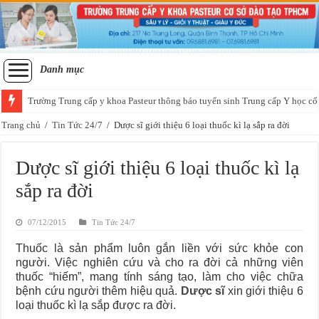
Danh mục
Trường Trung cấp y khoa Pasteur thông báo tuyển sinh Trung cấp Y học cổ
Tuyển sinh lớp sơ cấp xoa bóp bấm huyệt học thứ 7 chủ nhật tại Sài Gòn
Trang chủ
/
Tin Tức 24/7
/
Dược sĩ giới thiệu 6 loại thuốc kì lạ sắp ra đời
Dược sĩ giới thiệu 6 loại thuốc kì lạ
sắp ra đời
07/12/2015
Tin Tức 24/7
Thuốc là sản phẩm luôn gắn liền với sức khỏe con
người. Việc nghiên cứu và cho ra đời cả những viên
thuốc “hiếm”, mang tính sáng tạo, làm cho việc chữa
bệnh cứu người thêm hiệu quả.
Dược sĩ
xin giới thiệu 6
loại thuốc kì lạ sắp được ra đời.