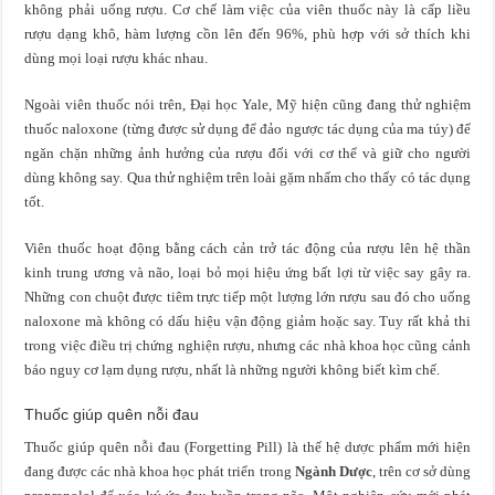
không phải uống rượu. Cơ chế làm việc của viên thuốc này là cấp liều
rượu dạng khô, hàm lượng cồn lên đến 96%, phù hợp với sở thích khi
dùng mọi loại rượu khác nhau.
Ngoài viên thuốc nói trên, Đại học Yale, Mỹ hiện cũng đang thử nghiệm
thuốc naloxone (từng được sử dụng để đảo ngược tác dụng của ma túy) để
ngăn chặn những ảnh hưởng của rượu đối với cơ thể và giữ cho người
dùng không say. Qua thử nghiệm trên loài gặm nhấm cho thấy có tác dụng
tốt.
Viên thuốc hoạt động bằng cách cản trở tác động của rượu lên hệ thần
kinh trung ương và não, loại bỏ mọi hiệu ứng bất lợi từ việc say gây ra.
Những con chuột được tiêm trực tiếp một lượng lớn rượu sau đó cho uống
naloxone mà không có dấu hiệu vận động giảm hoặc say. Tuy rất khả thi
trong việc điều trị chứng nghiện rượu, nhưng các nhà khoa học cũng cảnh
báo nguy cơ lạm dụng rượu, nhất là những người không biết kìm chế.
Thuốc giúp quên nỗi đau
Thuốc giúp quên nỗi đau (Forgetting Pill) là thế hệ dược phẩm mới hiện
đang được các nhà khoa học phát triển trong
Ngành Dược
, trên cơ sở dùng