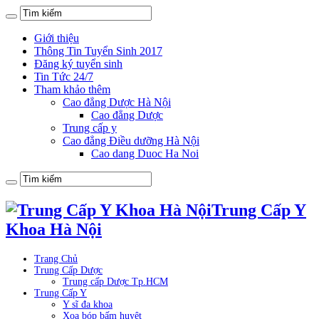
Giới thiệu
Thông Tin Tuyển Sinh 2017
Đăng ký tuyển sinh
Tin Tức 24/7
Tham khảo thêm
Cao đẳng Dược Hà Nội
Cao đẳng Dược
Trung cấp y
Cao đẳng Điều dưỡng Hà Nội
Cao dang Duoc Ha Noi
Trung Cấp Y
Khoa Hà Nội
Trang Chủ
Trung Cấp Dược
Trung cấp Dược Tp.HCM
Trung Cấp Y
Y sĩ đa khoa
Xoa bóp bấm huyệt