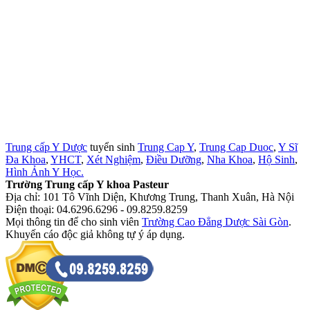
Trung cấp Y Dược
tuyển sinh
Trung Cap Y
,
Trung Cap Duoc
,
Y Sĩ
Đa Khoa
,
YHCT
,
Xét Nghiệm
,
Điều Dưỡng
,
Nha Khoa
,
Hộ Sinh
,
Hình Ảnh Y Học.
Trường Trung cấp Y khoa Pasteur
Địa chỉ: 101 Tô Vĩnh Diện, Khương Trung, Thanh Xuân, Hà Nội
Điện thoại: 04.6296.6296 - 09.8259.8259
Mọi thông tin để cho sinh viên
Trường Cao Đẳng Dược Sài Gòn
.
Khuyến cáo độc giả không tự ý áp dụng.