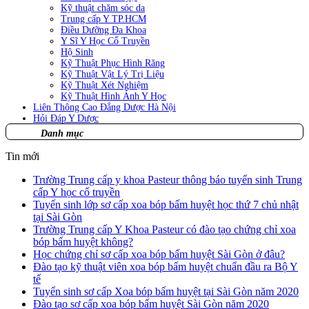
Kỹ thuật chăm sóc da
Trung cấp Y TP.HCM
Điều Dưỡng Đa Khoa
Y Sĩ Y Học Cổ Truyền
Hộ Sinh
Kỹ Thuật Phục Hình Răng
Kỹ Thuật Vật Lý Trị Liệu
Kỹ Thuật Xét Nghiệm
Kỹ Thuật Hình Ảnh Y Học
Liên Thông Cao Đẳng Dược Hà Nội
Hỏi Đáp Y Dược
Danh mục
Tin mới
Trường Trung cấp y khoa Pasteur thông báo tuyển sinh Trung
cấp Y học cổ truyền
Tuyển sinh lớp sơ cấp xoa bóp bấm huyệt học thứ 7 chủ nhật
tại Sài Gòn
Trường Trung cấp Y Khoa Pasteur có đào tạo chứng chỉ xoa
bóp bấm huyệt không?
Học chứng chỉ sơ cấp xoa bóp bấm huyệt Sài Gòn ở đâu?
Đào tạo kỹ thuật viên xoa bóp bấm huyệt chuẩn đầu ra Bộ Y
tế
Tuyển sinh sơ cấp Xoa bóp bấm huyệt tại Sài Gòn năm 2020
Đào tạo sơ cấp xoa bóp bấm huyệt Sài Gòn năm 2020