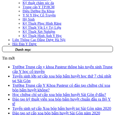
Kỹ thuật chăm sóc da
Trung cấp Y TP.HCM
Điều Dưỡng Đa Khoa
Y Sĩ Y Học Cổ Truyền
Hộ Sinh
Kỹ Thuật Phục Hình Răng
Kỹ Thuật Vật Lý Trị Liệu
Kỹ Thuật Xét Nghiệm
Kỹ Thuật Hình Ảnh Y Học
Liên Thông Cao Đẳng Dược Hà Nội
Hỏi Đáp Y Dược
Danh mục
Tin mới
Trường Trung cấp y khoa Pasteur thông báo tuyển sinh Trung
cấp Y học cổ truyền
Tuyển sinh lớp sơ cấp xoa bóp bấm huyệt học thứ 7 chủ nhật
tại Sài Gòn
Trường Trung cấp Y Khoa Pasteur có đào tạo chứng chỉ xoa
bóp bấm huyệt không?
Học chứng chỉ sơ cấp xoa bóp bấm huyệt Sài Gòn ở đâu?
Đào tạo kỹ thuật viên xoa bóp bấm huyệt chuẩn đầu ra Bộ Y
tế
Tuyển sinh sơ cấp Xoa bóp bấm huyệt tại Sài Gòn năm 2020
Đào tạo sơ cấp xoa bóp bấm huyệt Sài Gòn năm 2020