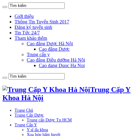
Giới thiệu
Thông Tin Tuyển Sinh 2017
Đăng ký tuyển sinh
Tin Tức 24/7
Tham khảo thêm
Cao đẳng Dược Hà Nội
Cao đẳng Dược
Trung cấp y
Cao đẳng Điều dưỡng Hà Nội
Cao dang Duoc Ha Noi
Trung Cấp Y
Khoa Hà Nội
Trang Chủ
Trung Cấp Dược
Trung cấp Dược Tp.HCM
Trung Cấp Y
Y sĩ đa khoa
Xoa bóp bấm huyệt