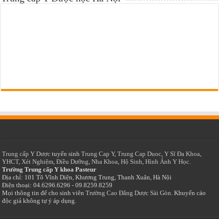
Trung cấp Y Dược
tuyển sinh
Trung Cap Y
,
Trung Cap Duoc
,
Y Sĩ Đa Khoa
,
YHCT
,
Xét Nghiệm
,
Điều Dưỡng
,
Nha Khoa
,
Hộ Sinh
,
Hình Ảnh Y Học.
Trường Trung cấp Y khoa Pasteur
Địa chỉ: 101 Tô Vĩnh Diện, Khương Trung, Thanh Xuân, Hà Nội
Điện thoại: 04.6296.6296 - 09.8259.8259
Mọi thông tin để cho sinh viên
Trường Cao Đẳng Dược Sài Gòn
. Khuyến cáo
độc giả không tự ý áp dụng.