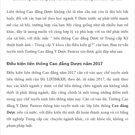
Liên thông Cao đẳng Dược không chỉ là nhu cầu mà còn là đòi hỏi bắt
buộc đối với các bạn trẻ theo học ngành Y Dược trước sự phát triển mạnh
mẽ của xã hội, trường hợp của bạn My cũng giống như rất nhiều bạn trẻ
khác, đây là mong muốn vô cùng hợp lý và phù hợp với xu thế phát triển
của xã hội, với thắc mắc “ liên thông Cao đẳng Dược từ Trung cấp Kỹ
thuật hình ảnh –
Trung cấp Y khoa
cần điều kiện gì?” của bạn, Ban tư vấn
tuyển sinh Trường Cao đẳng Y Dược Pasteur xin được giải đáp như sau:
Điều kiện liên thông Cao đẳng Dược năm 2017
Điều kiện liên thông Cao đẳng năm 2017 căn cứ vào quy chế tuyển sinh
liên thông mới của Bộ LĐTB&XH, theo đó, từ năm 2017, thí sinh theo
học các khối ngành y dược có thể liên thông chéo ngành mà không nhất
thiết là phải đúng ngành, đây cũng chính là một trong những điểm mới
trong quy chế tuyển sinh liên thông năm nay. Căn cứ vào đó, Trường Cao
đẳng Y Dược Pasteur thông báo tuyển sinh các lớp liên thông
Cao đẳng
Dược
trên cả nước, với điều kiện thí sinh đã hoàn thành xong và có bằng
tốt nghiệp Trung cấp các chuyên ngành khác, có sức khỏe tốt, không vi
phạm pháp luật.