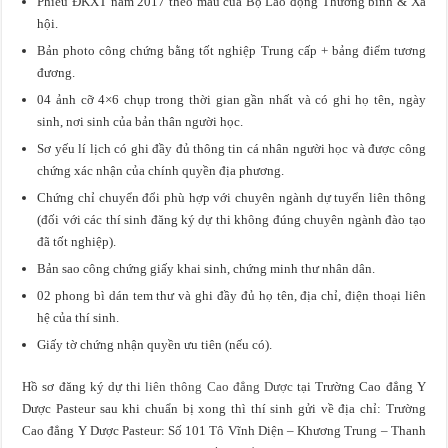
Phiếu ĐKXT năm 2017 theo mẫu của Bộ Lao động Thương binh & Xã
hội.
Bản photo công chứng bằng tốt nghiệp Trung cấp + bảng điểm tương
đương.
04 ảnh cỡ 4×6 chụp trong thời gian gần nhất và có ghi họ tên, ngày
sinh, nơi sinh của bản thân người học.
Sơ yếu lí lịch có ghi đầy đủ thông tin cá nhân người học và được công
chứng xác nhận của chính quyền địa phương.
Chứng chỉ chuyển đổi phù hợp với chuyên ngành dự tuyển liên thông
(đối với các thí sinh đăng ký dự thi không đúng chuyên ngành đào tạo
đã tốt nghiệp).
Bản sao công chứng giấy khai sinh, chứng minh thư nhân dân.
02 phong bì dán tem thư và ghi đầy đủ họ tên, địa chỉ, điện thoại liên
hệ của thí sinh.
Giấy tờ chứng nhận quyền ưu tiên (nếu có).
Hồ sơ đăng ký dự thi
liên thông Cao đẳng Dược
tại Trường Cao đẳng Y
Dược Pasteur sau khi chuẩn bị xong thì thí sinh gửi về địa chỉ: Trường
Cao đẳng Y Dược Pasteur: Số 101 Tô Vĩnh Diện – Khương Trung – Thanh