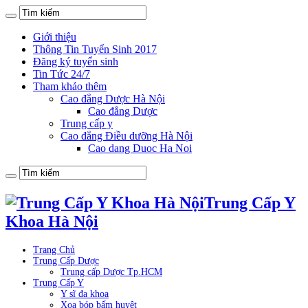
Giới thiệu
Thông Tin Tuyển Sinh 2017
Đăng ký tuyển sinh
Tin Tức 24/7
Tham khảo thêm
Cao đẳng Dược Hà Nội
Cao đẳng Dược
Trung cấp y
Cao đẳng Điều dưỡng Hà Nội
Cao dang Duoc Ha Noi
Trung Cấp Y
Khoa Hà Nội
Trang Chủ
Trung Cấp Dược
Trung cấp Dược Tp.HCM
Trung Cấp Y
Y sĩ đa khoa
Xoa bóp bấm huyệt