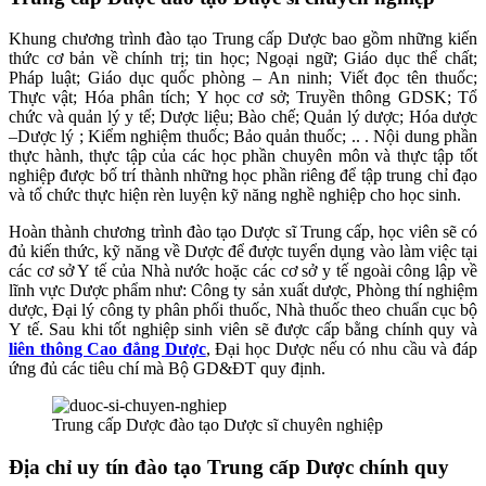
Khung chương trình đào tạo Trung cấp Dược bao gồm những kiến
thức cơ bản về chính trị; tin học; Ngoại ngữ; Giáo dục thể chất;
Pháp luật; Giáo dục quốc phòng – An ninh; Viết đọc tên thuốc;
Thực vật; Hóa phân tích; Y học cơ sở; Truyền thông GDSK; Tổ
chức và quản lý y tế; Dược liệu; Bào chế; Quản lý dược; Hóa dược
–Dược lý ; Kiểm nghiệm thuốc; Bảo quản thuốc; .. . Nội dung phần
thực hành, thực tập của các học phần chuyên môn và thực tập tốt
nghiệp được bố trí thành những học phần riêng để tập trung chỉ đạo
và tổ chức thực hiện rèn luyện kỹ năng nghề nghiệp cho học sinh.
Hoàn thành chương trình đào tạo Dược sĩ Trung cấp, học viên sẽ có
đủ kiến thức, kỹ năng về Dược để được tuyển dụng vào làm việc tại
các cơ sở Y tế của Nhà nước hoặc các cơ sở y tế ngoài công lập về
lĩnh vực Dược phẩm như: Công ty sản xuất dược, Phòng thí nghiệm
dược, Đại lý công ty phân phối thuốc, Nhà thuốc theo chuẩn cục bộ
Y tế. Sau khi tốt nghiệp sinh viên sẽ được cấp bằng chính quy và
liên thông Cao đẳng Dược
, Đại học Dược nếu có nhu cầu và đáp
ứng đủ các tiêu chí mà Bộ GD&ĐT quy định.
Trung cấp Dược đào tạo Dược sĩ chuyên nghiệp
Địa chỉ uy tín đào tạo Trung cấp Dược chính quy