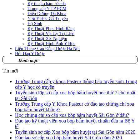
Kỹ thuật chăm sóc da
Trung cấp Y TP.HCM
Điều Dưỡng Đa Khoa
Y Sĩ Y Học Cổ Truyền
Hộ Sinh
Kỹ Thuật Phục Hình Răng
Kỹ Thuật Vật Lý Trị Liệu
Kỹ Thuật Xét Nghiệm
Kỹ Thuật Hình Ảnh Y Học
Liên Thông Cao Đẳng Dược Hà Nội
Hỏi Đáp Y Dược
Danh mục
Tin mới
Trường Trung cấp y khoa Pasteur thông báo tuyển sinh Trung
cấp Y học cổ truyền
Tuyển sinh lớp sơ cấp xoa bóp bấm huyệt học thứ 7 chủ nhật
tại Sài Gòn
Trường Trung cấp Y Khoa Pasteur có đào tạo chứng chỉ xoa
bóp bấm huyệt không?
Học chứng chỉ sơ cấp xoa bóp bấm huyệt Sài Gòn ở đâu?
Đào tạo kỹ thuật viên xoa bóp bấm huyệt chuẩn đầu ra Bộ Y
tế
Tuyển sinh sơ cấp Xoa bóp bấm huyệt tại Sài Gòn năm 2020
Đào tạo sơ cấp xoa bóp bấm huyệt Sài Gòn năm 2020