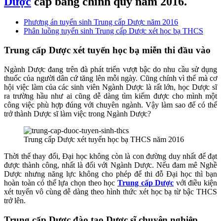
Dược
cấp bằng chính quy năm 2016.
Phương án tuyển sinh Trung cấp Dược năm 2016
Phân luồng tuyển sinh Trung cấp Dược xét học bạ THCS
Trung cấp Dược xét tuyển học bạ miễn thi đầu vào
Ngành Dược đang trên đà phát triển vượt bậc do nhu cầu sử dụng
thuốc của người dân cứ tăng lên mỗi ngày. Cũng chính vì thế mà cơ
hội việc làm của các sinh viên Ngành Dược là rất lớn, học Dược sĩ
ra trường hầu như ai cũng dễ dàng tìm kiếm được cho mình một
công việc phù hợp đúng với chuyên ngành. Vậy làm sao để có thể
trở thành Dược sĩ làm việc trong Ngành Dược?
Trung cấp Dược xét tuyển học bạ THCS năm 2016
Thời thế thay đổi, Đại học không còn là con đường duy nhất để đạt
được thành công, nhất là đối với Ngành Dược. Nếu đam mê Nghề
Dược nhưng năng lực không cho phép để thi đỗ Đại học thì bạn
hoàn toàn có thể lựa chọn theo học
Trung cấp Dược
với điều kiện
xét tuyển vô cùng dễ dàng theo hình thức xét học bạ từ bậc THCS
trở lên.
Trung cấp Dược đào tạo Dược sĩ chuyên nghiệp