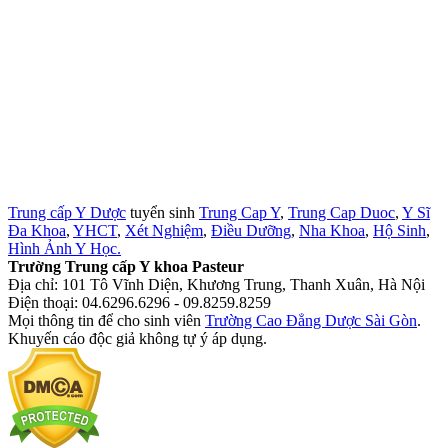
Trung cấp Y Dược
tuyển sinh
Trung Cap Y
,
Trung Cap Duoc
,
Y Sĩ
Đa Khoa
,
YHCT
,
Xét Nghiệm
,
Điều Dưỡng
,
Nha Khoa
,
Hộ Sinh
,
Hình Ảnh Y Học.
Trường Trung cấp Y khoa Pasteur
Địa chỉ: 101 Tô Vĩnh Diện, Khương Trung, Thanh Xuân, Hà Nội
Điện thoại: 04.6296.6296 - 09.8259.8259
Mọi thông tin để cho sinh viên
Trường Cao Đẳng Dược Sài Gòn
.
Khuyến cáo độc giả không tự ý áp dụng.