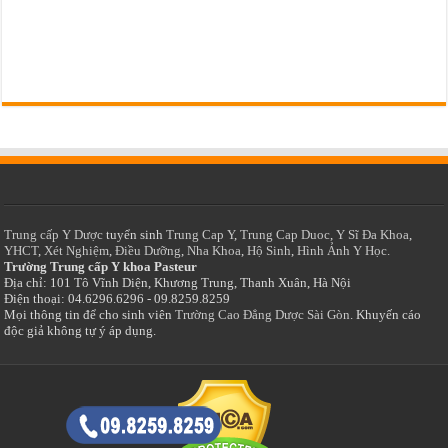
Trung cấp Y Dược
tuyển sinh
Trung Cap Y
,
Trung Cap Duoc
,
Y Sĩ Đa Khoa
,
YHCT
,
Xét Nghiệm
,
Điều Dưỡng
,
Nha Khoa
,
Hộ Sinh
,
Hình Ảnh Y Học.
Trường Trung cấp Y khoa Pasteur
Địa chỉ: 101 Tô Vĩnh Diện, Khương Trung, Thanh Xuân, Hà Nội
Điện thoại: 04.6296.6296 - 09.8259.8259
Mọi thông tin để cho sinh viên
Trường Cao Đẳng Dược Sài Gòn
. Khuyến cáo
độc giả không tự ý áp dụng.