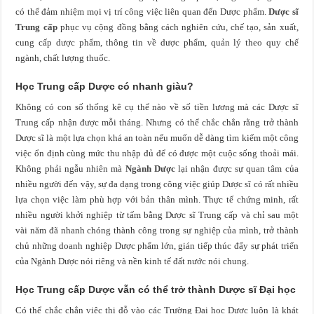
có thể đảm nhiệm mọi vị trí công việc liên quan đến Dược phẩm.
Dược sĩ
Trung cấp
phục vụ cộng đồng bằng cách nghiên cứu, chế tạo, sản xuất,
cung cấp dược phẩm, thông tin về dược phẩm, quản lý theo quy chế
ngành, chất lượng thuốc.
Học Trung cấp Dược có nhanh giàu?
Không có con số thống kê cụ thể nào về số tiền lương mà các Dược sĩ
Trung cấp nhận được mỗi tháng. Nhưng có thể chắc chắn rằng trở thành
Dược sĩ là một lựa chọn khá an toàn nếu muốn dễ dàng tìm kiếm một công
việc ổn định cùng mức thu nhập đủ để có được một cuộc sống thoải mái.
Không phải ngẫu nhiên mà
Ngành Dược
lại nhận được sự quan tâm của
nhiều người đến vậy, sự đa dạng trong công việc giúp Dược sĩ có rất nhiều
lựa chọn việc làm phù hợp với bản thân mình. Thực tế chứng minh, rất
nhiều người khởi nghiệp từ tấm bằng Dược sĩ Trung cấp và chỉ sau một
vài năm đã nhanh chóng thành công trong sự nghiệp của mình, trở thành
chủ những doanh nghiệp Dược phẩm lớn, gián tiếp thúc đẩy sự phát triển
của Ngành Dược nói riêng và nền kinh tế đất nước nói chung.
Học Trung cấp Dược vẫn có thể trở thành Dược sĩ Đại học
Có thể chắc chắn việc thi đỗ vào các Trường Đại học Dược luôn là khát