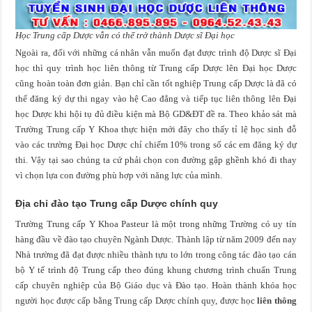
Học Trung cấp Dược vẫn có thể trở thành Dược sĩ Đại học
Ngoài ra, đối với những cá nhân vẫn muốn đạt được trình độ Dược sĩ Đại
học thì quy trình học liên thông từ Trung cấp Dược lên Đại học Dược
cũng hoàn toàn đơn giản. Bạn chỉ cần tốt nghiệp Trung cấp Dược là đã có
thể đăng ký dự thi ngay vào hệ Cao đẳng và tiếp tục liên thông lên Đại
học Dược khi hội tụ đủ điều kiện mà Bộ GD&ĐT đề ra. Theo khảo sát mà
Trường Trung cấp Y Khoa thực hiện mới đây cho thấy tỉ lệ học sinh đỗ
vào các trường Đại học Dược chỉ chiếm 10% trong số các em đăng ký dự
thi. Vậy tại sao chúng ta cứ phải chọn con đường gập ghềnh khó đi thay
vì chọn lựa con đường phù hợp với năng lực của mình.
Địa chỉ đào tạo Trung cấp Dược chính quy
Trường Trung cấp Y Khoa Pasteur là một trong những Trường có uy tín
hàng đầu về đào tạo chuyên Ngành Dược. Thành lập từ năm 2009 đến nay
Nhà trường đã đạt được nhiều thành tựu to lớn trong công tác đào tạo cán
bộ Y tế trình độ Trung cấp theo đúng khung chương trình chuẩn Trung
cấp chuyên nghiệp của Bộ Giáo dục và Đào tạo. Hoàn thành khóa học
người học được cấp bằng Trung cấp Dược chính quy, được học
liên thông